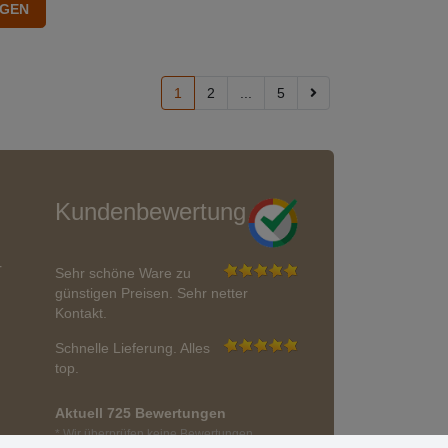
1
2
...
5
Kundenbewertung
r
Sehr schöne Ware zu
günstigen Preisen. Sehr netter
Kontakt.
Schnelle Lieferung. Alles
top.
Aktuell 725 Bewertungen
* Wir überprüfen keine Bewertungen