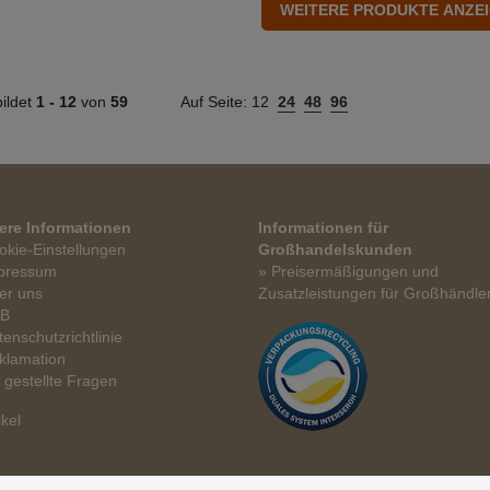
ildet
1 -
12
von
59
Auf Seite:
12
24
48
96
ere Informationen
Informationen für
okie-Einstellungen
Großhandelskunden
pressum
» Preisermäßigungen und
er uns
Zusatzleistungen für Großhändle
GB
tenschutzrichtlinie
klamation
t gestellte Fragen
ikel