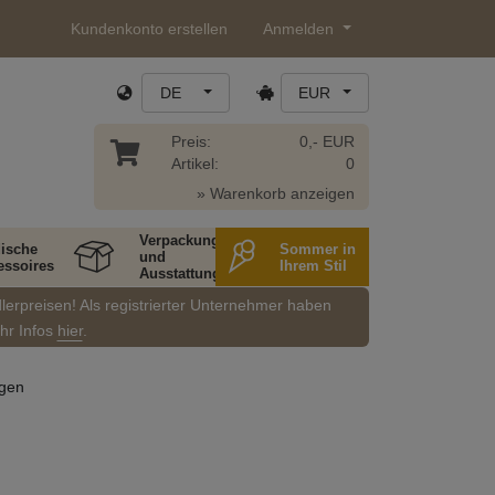
Kundenkonto erstellen
Anmelden
DE
EUR
Preis:
0,- EUR
Artikel:
0
» Warenkorb anzeigen
Verpackung
ische
Sommer in
und
essoires
Ihrem Stil
Ausstattung
dlerpreisen! Als registrierter Unternehmer haben
ehr Infos
hier
.
ngen