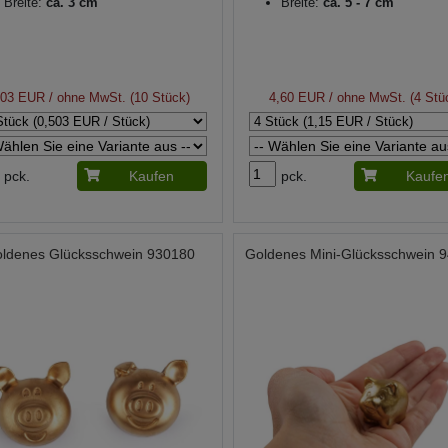
Breite:
ca. 3 cm
Breite:
ca. 5 - 7 cm
,03 EUR
/ ohne MwSt. (10 Stück)
4,60 EUR
/ ohne MwSt. (4 Stü
pck.
Kaufen
pck.
Kaufe
ldenes Glücksschwein 930180
Goldenes Mini-Glücksschwein 