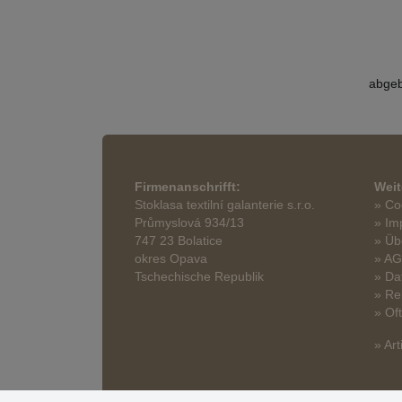
abgeb
Firmenanschrifft:
Weit
Stoklasa textilní galanterie s.r.o.
» Co
Průmyslová 934/13
» Im
747 23 Bolatice
» Üb
okres Opava
» A
Tschechische Republik
» Da
» Re
» Of
» Art