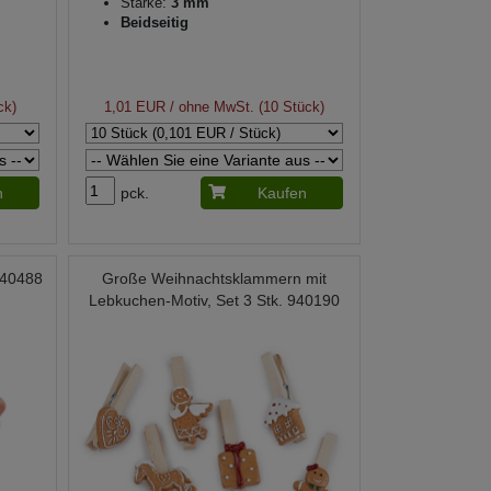
Stärke:
3 mm
Beidseitig
ck)
1,01 EUR
/ ohne MwSt. (10 Stück)
n
pck.
Kaufen
940488
Große Weihnachtsklammern mit
Lebkuchen-Motiv, Set 3 Stk. 940190