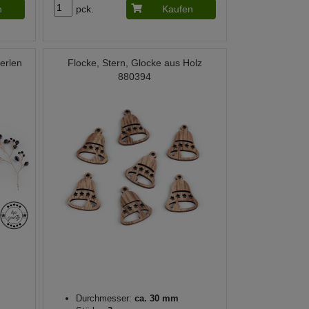
n
pck.
Kaufen
erlen
Flocke, Stern, Glocke aus Holz
880394
Durchmesser:
ca. 30 mm