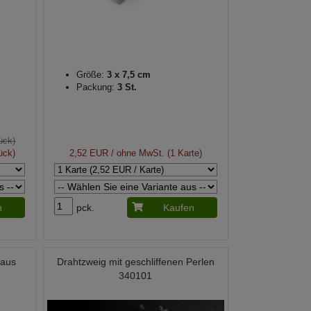
Größe:
3 x 7,5 cm
Packung:
3 St.
ück)
ück)
2,52 EUR
/ ohne MwSt. (1 Karte)
n
pck.
Kaufen
 aus
Drahtzweig mit geschliffenen Perlen
340101