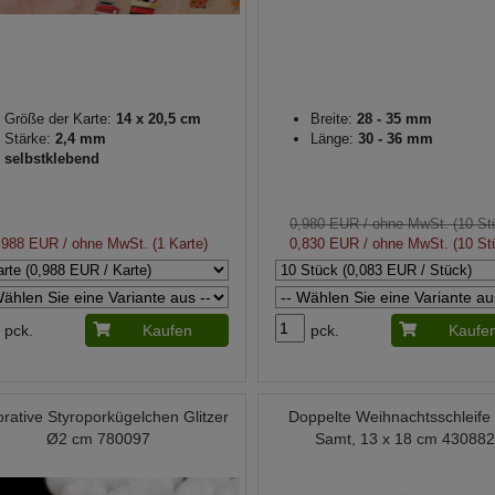
Größe der Karte:
14 x 20,5 cm
Breite:
28 - 35 mm
Stärke:
2,4 mm
Länge:
30 - 36 mm
selbstklebend
0,980 EUR
/ ohne MwSt. (10 St
,988 EUR
/ ohne MwSt. (1 Karte)
0,830 EUR
/ ohne MwSt. (10 St
pck.
Kaufen
pck.
Kaufe
rative Styroporkügelchen Glitzer
Doppelte Weihnachtsschleife
Ø2 cm 780097
Samt, 13 x 18 cm 430882