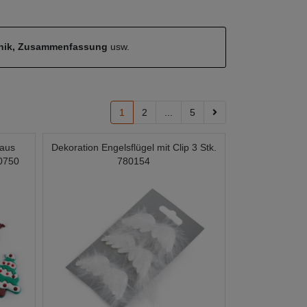
hnik, Zusammenfassung
usw.
1
2
...
5
 aus
Dekoration Engelsflügel mit Clip 3 Stk.
00750
780154