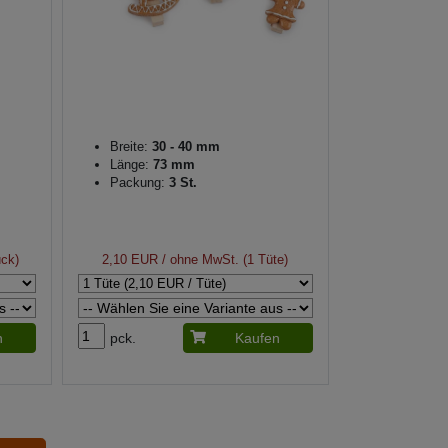
Breite:
30 - 40 mm
Länge:
73 mm
Packung:
3 St.
ück)
2,10 EUR
/ ohne MwSt. (1 Tüte)
n
pck.
Kaufen