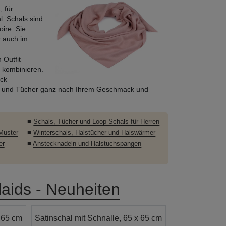
 für
. Schals sind
ire. Sie
r auch im
 Outfit
 kombinieren.
ck
als und Tücher ganz nach Ihrem Geschmack und
■
Schals, Tücher und Loop Schals für Herren
Muster
■
Winterschals, Halstücher und Halswärmer
er
■
Anstecknadeln und Halstuchspangen
laids - Neuheiten
x 65 cm
Satinschal mit Schnalle, 65 x 65 cm