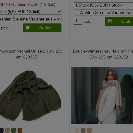
,97 EUR
/ ohne MwSt. (1 Stück)
pck.
Kaufe
pck.
Kaufen
wolltuch/-schall Unisex, 70 x 195
Bouclé-Winterschal/Plaid mit Fr
cm 620335
60 x 195 cm 620152