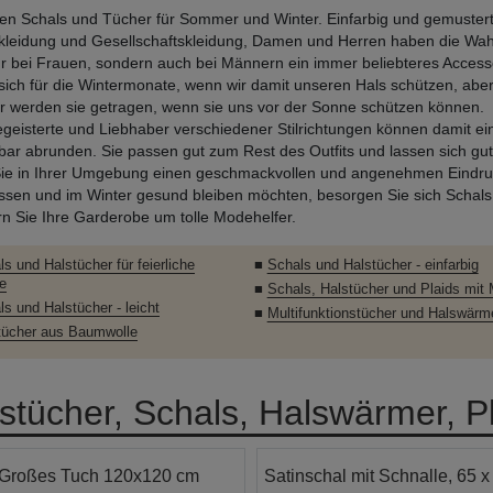
ten Schals und Tücher für Sommer und Winter. Einfarbig und gemustert,
tkleidung und Gesellschaftskleidung, Damen und Herren haben die Wahl
ur bei Frauen, sondern auch bei Männern ein immer beliebteres Accesso
sich für die Wintermonate, wenn wir damit unseren Hals schützen, abe
werden sie getragen, wenn sie uns vor der Sonne schützen können.
eisterte und Liebhaber verschiedener Stilrichtungen können damit ein
ar abrunden. Sie passen gut zum Rest des Outfits und lassen sich gut
ie in Ihrer Umgebung einen geschmackvollen und angenehmen Eindru
assen und im Winter gesund bleiben möchten, besorgen Sie sich Sch
rn Sie Ihre Garderobe um tolle Modehelfer.
s und Halstücher für feierliche
■
Schals und Halstücher - einfarbig
e
■
Schals, Halstücher und Plaids mit 
s und Halstücher - leicht
■
Multifunktionstücher und Halswärm
tücher aus Baumwolle
stücher, Schals, Halswärmer, P
Großes Tuch 120x120 cm
Satinschal mit Schnalle, 65 