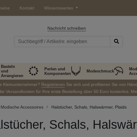
heine
Kontakt
Wissenswertes
Nachricht schreiben
Basteln
Perlen und
Mod
und
Modeschmuck
Komponenten
Acc
Arrangieren
ie Kleinunternehmer?
Registrieren
Sie sich und profitieren Sie von Hän
die Versandkosten für Ihre erste Bestellung über 50 Euro kostenlos. M
Modische Accessoires
Halstücher, Schals, Halswärmer, Plaids
lstücher, Schals, Halswär