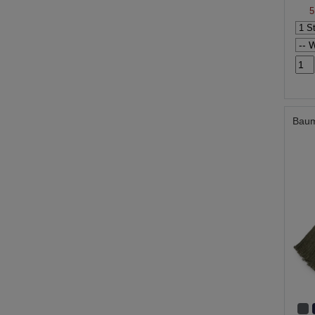
5
Baum