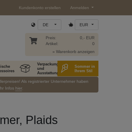
Kundenkonto erstellen
Anmelden
DE
EUR
Preis:
0,- EUR
Artikel:
0
» Warenkorb anzeigen
Verpackung
ische
Sommer in
und
essoires
Ihrem Stil
Ausstattung
dlerpreisen! Als registrierter Unternehmer haben
ehr Infos
hier
.
mer, Plaids