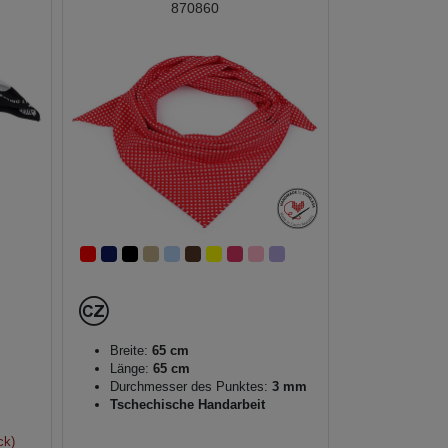
870860
Breite:
65 cm
Länge:
65 cm
Durchmesser des Punktes:
3 mm
Tschechische Handarbeit
ck)