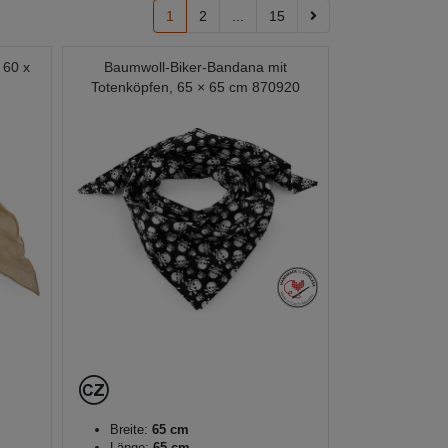
1
2
...
15
 60 x
Baumwoll-Biker-Bandana mit
Totenköpfen, 65 × 65 cm 870920
Breite:
65 cm
Länge:
65 cm