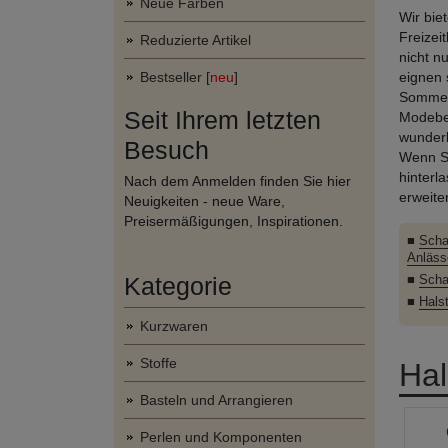
Neue Farben
Wir bie
Freizei
Reduzierte Artikel
nicht n
Bestseller [
neu
]
eignen 
Sommer 
Seit Ihrem letzten
Modebeg
wunderb
Besuch
Wenn S
hinterl
Nach dem Anmelden finden Sie hier
erweite
Neuigkeiten - neue Ware,
Preisermäßigungen, Inspirationen.
■
Schal
Anläss
Kategorie
■
Schal
■
Hals
Kurzwaren
Stoffe
Hal
Basteln und Arrangieren
Perlen und Komponenten