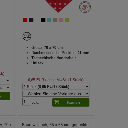
Größe:
70 x 70 cm
Durchmesser des Punktes:
11 mm
Tschechische Handarbeit
Unisex
ck)
6,65 EUR
/ ohne MwSt. (1 Stück)
n
pck.
Kaufen
v, 70 x
Baumwolltuch, 65 x 65 cm, gepunktet