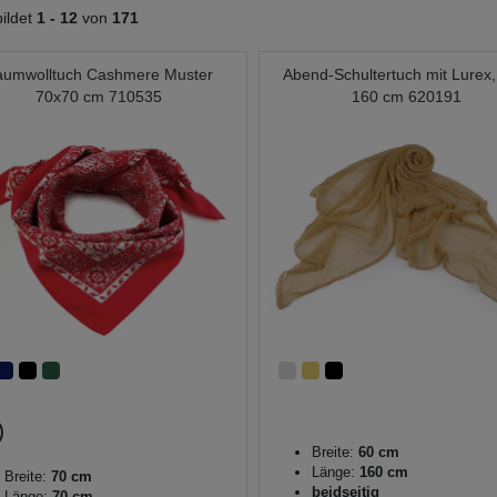
ildet
1 -
12
von
171
aumwolltuch Cashmere Muster
Abend-Schultertuch mit Lurex,
70x70 cm 710535
160 cm 620191
Breite:
60 cm
Länge:
160 cm
Breite:
70 cm
beidseitig
Länge:
70 cm