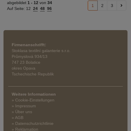
abgebildet
1 -
12
von
34
1
2
3
Auf Seite:
12
24
48
96
Firmenanschrifft:
Stoklasa textilní galanterie s.r.o.
Průmyslová 934/13
747 23 Bolatice
okres Opava
Tschechische Republik
Weitere Informationen
» Cookie-Einstellungen
» Impressum
» Über uns
» AGB
» Datenschutzrichtlinie
» Reklamation