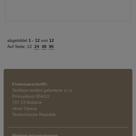
abgebildet
1 -
12
von
12
Auf Seite:
12
24
48
96
Firmenanschrifft:
Stoklasa textilní galanterie s.r.o.
Průmyslová 934/13
747 23 Bolatice
okres Opava
Tschechische Republik
Weitere Informationen