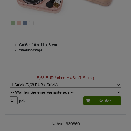
Größe:
10 x 11 x 3 cm
zweistöckige
5,68 EUR
/ ohne MwSt. (1 Stück)
pck.
Kaufen
Nähset 930860