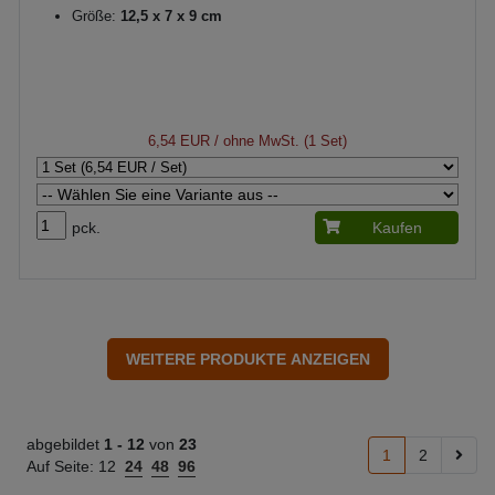
Größe:
12,5 x 7 x 9 cm
6,54 EUR
/ ohne MwSt. (1 Set)
pck.
Kaufen
abgebildet
1 -
12
von
23
1
2
Auf Seite:
12
24
48
96