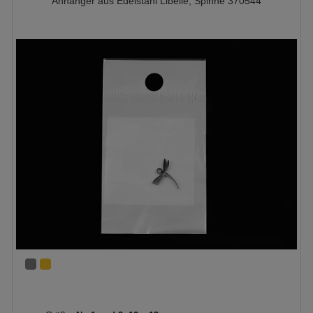
Anhänger aus Edelstahl Libelle, Spinne 370544