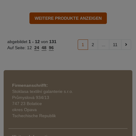
abgebildet
1 -
12
von
131
1
2
...
11
Auf Seite:
12
24
48
96
Firmenanschrifft:
Stoklasa textilní galanterie s.r.o.
Průmyslová 934/13
747 23 Bolatice
okres Opava
Tschechische Republik