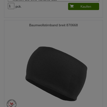
pck.
Kaufen
Baumwollstirnband breit 870668