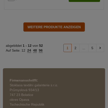
abgebildet
1 -
12
von
52
1
2
...
5
Auf Seite:
12
24
48
96
Firmenanschrifft:
Stoklasa textilní galanterie s.r.o.
Průmyslová 934/13
747 23 Bolatice
okres Opava
Tschechische Republik