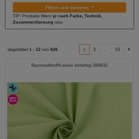
Filtern und sortieren
TIP: Produkte filtern
je nach Farbe, Technik,
Zusammenfassung
usw.
abgebildet
1 -
12
von
626
1
2
...
53
Baumwollstoff/Leinen einfarbig 380632