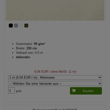
Grammatur:
95 g/m²
Breite:
150 cm
Verkauf von: 0.5 m
dekorativ
4,04 EUR
/ ohne MwSt. (1 m)
pck.
Kaufen
Badeanzugstoff matt 920425