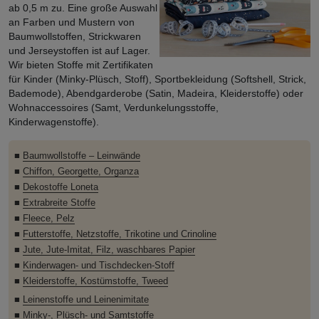
ab 0,5 m zu. Eine große Auswahl
an Farben und Mustern von
Baumwollstoffen, Strickwaren
und Jerseystoffen ist auf Lager.
Wir bieten Stoffe mit Zertifikaten
für Kinder (Minky-Plüsch, Stoff), Sportbekleidung (Softshell, Strick,
Bademode), Abendgarderobe (Satin, Madeira, Kleiderstoffe) oder
Wohnaccessoires (Samt, Verdunkelungsstoffe,
Kinderwagenstoffe).
■
Baumwollstoffe – Leinwände
■
Chiffon, Georgette, Organza
■
Dekostoffe Loneta
■
Extrabreite Stoffe
■
Fleece, Pelz
■
Futterstoffe, Netzstoffe, Trikotine und Crinoline
■
Jute, Jute-Imitat, Filz, waschbares Papier
■
Kinderwagen- und Tischdecken-Stoff
■
Kleiderstoffe, Kostümstoffe, Tweed
■
Leinenstoffe und Leinenimitate
■
Minky-, Plüsch- und Samtstoffe