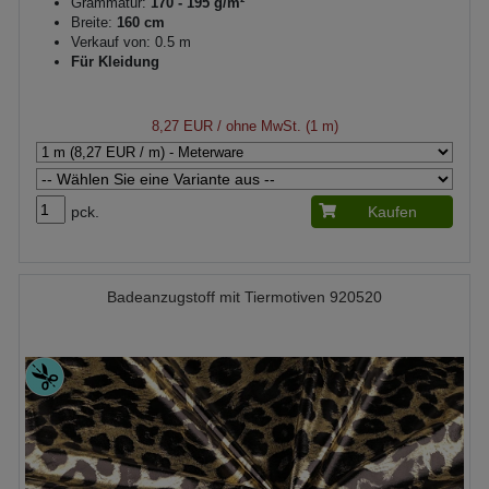
Grammatur:
170 - 195 g/m²
Breite:
160 cm
Verkauf von: 0.5 m
Für Kleidung
8,27 EUR
/ ohne MwSt. (1 m)
pck.
Kaufen
Badeanzugstoff mit Tiermotiven 920520