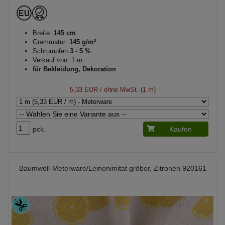
Breite:
145 cm
Grammatur:
145 g/m²
Schrumpfen
3 - 5 %
Verkauf von: 1 m
für Bekleidung, Dekoration
5,33 EUR
/ ohne MwSt. (1 m)
pck.
Kaufen
Baumwoll-Meterware/Leinenimitat gröber, Zitronen 920161