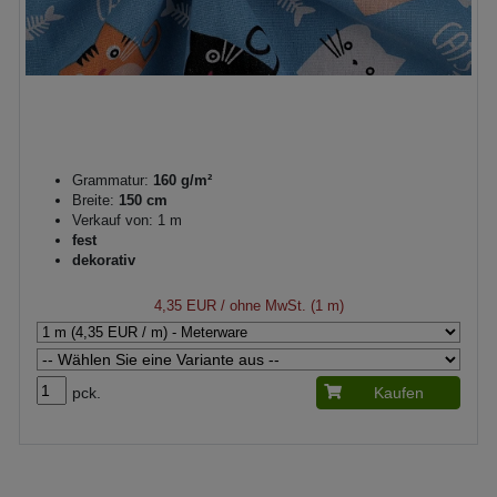
Grammatur:
160 g/m²
Breite:
150 cm
Verkauf von: 1 m
fest
dekorativ
4,35 EUR
/ ohne MwSt. (1 m)
pck.
Kaufen