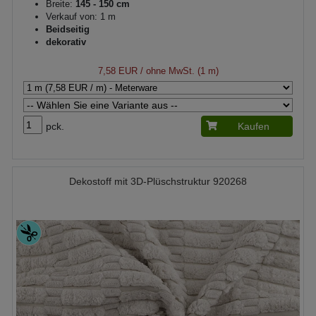
Breite:
145 - 150 cm
Verkauf von: 1 m
Beidseitig
dekorativ
7,58 EUR
/ ohne MwSt. (1 m)
pck.
Kaufen
Dekostoff mit 3D-Plüschstruktur 920268