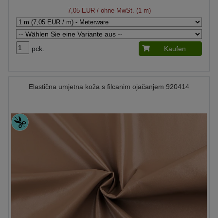
7,05 EUR
/ ohne MwSt. (1 m)
pck.
Kaufen
Elastična umjetna koža s filcanim ojačanjem 920414