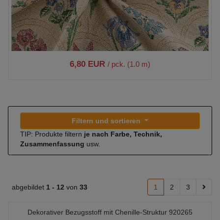
6,80 EUR
/ pck. (1.0 m)
Filtern und sortieren
TIP: Produkte filtern
je nach Farbe, Technik,
Zusammenfassung
usw.
abgebildet
1 -
12
von
33
1
2
3
Dekorativer Bezugsstoff mit Chenille-Struktur 920265