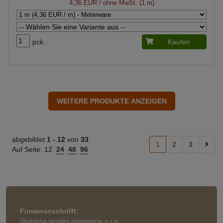
4,36 EUR
/ ohne MwSt. (1 m)
pck.
Kaufen
abgebildet
1 -
12
von
33
1
2
3
Auf Seite:
12
24
48
96
Firmenanschrifft:
Stoklasa textilní galanterie s.r.o.