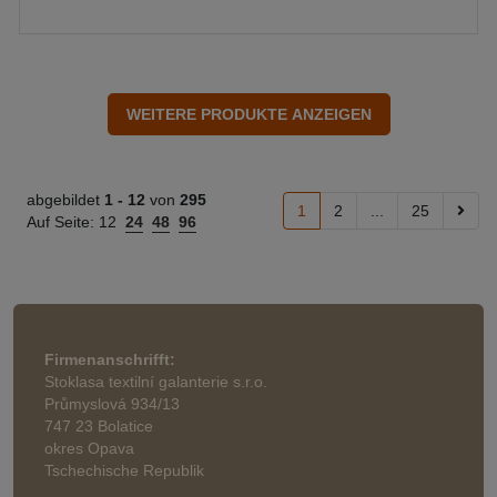
abgebildet
1 -
12
von
295
1
2
...
25
Auf Seite:
12
24
48
96
Firmenanschrifft:
Stoklasa textilní galanterie s.r.o.
Průmyslová 934/13
747 23 Bolatice
okres Opava
Tschechische Republik