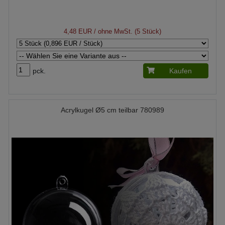
4,48 EUR
/ ohne MwSt. (5 Stück)
pck.
Kaufen
Acrylkugel Ø5 cm teilbar 780989