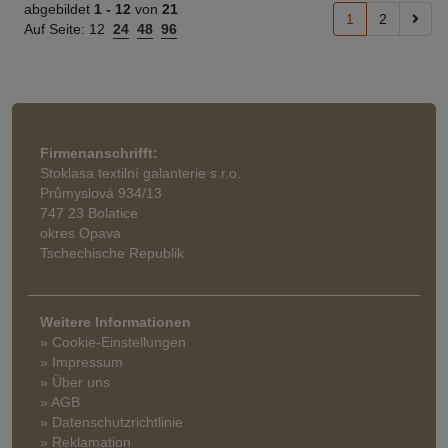
abgebildet
1 -
12
von
21
1
2
Auf Seite:
12
24
48
96
Firmenanschrifft:
Stoklasa textilní galanterie s.r.o.
Průmyslová 934/13
747 23 Bolatice
okres Opava
Tschechische Republik
Weitere Informationen
» Cookie-Einstellungen
» Impressum
» Über uns
» AGB
» Datenschutzrichtlinie
» Reklamation