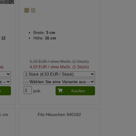
Breite:
5 cm
 12
Höhe:
16 cm
5,33 EUR
/ ohne MwSt. (1 Stück)
e)
4,53 EUR
/ ohne MwSt. (1 Stück)
n
pck.
Kaufen
1 cm
Filz-Häuschen 940182