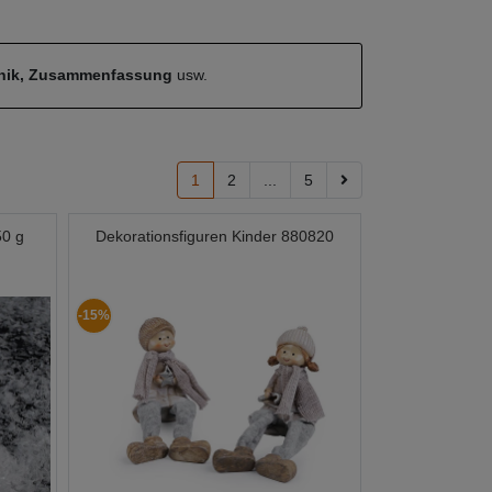
hnik, Zusammenfassung
usw.
1
2
...
5
50 g
Dekorationsfiguren Kinder 880820
-15%