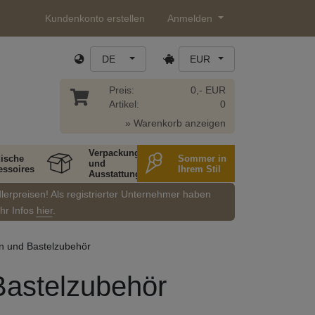
Kundenkonto erstellen
Anmelden
DE
EUR
Preis:
0,- EUR
Artikel:
0
» Warenkorb anzeigen
Verpackung
ische
Sommer in
und
essoires
Ihrem Stil
Ausstattung
dlerpreisen! Als registrierter Unternehmer haben
ehr Infos
hier
.
n und Bastelzubehör
Bastelzubehör