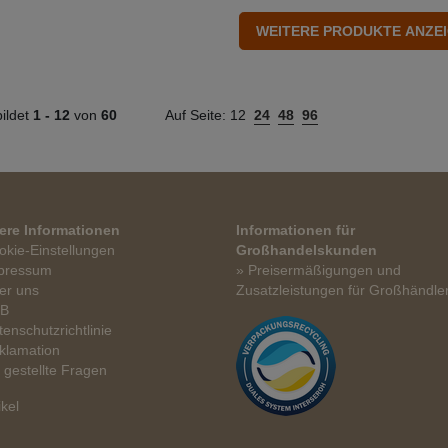
ildet
1 -
12
von
60
Auf Seite:
12
24
48
96
ere Informationen
Informationen für
okie-Einstellungen
Großhandelskunden
pressum
» Preisermäßigungen und
er uns
Zusatzleistungen für Großhändle
GB
tenschutzrichtlinie
klamation
t gestellte Fragen
ikel