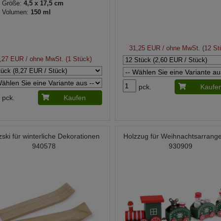
Größe:
4,5 x 17,5 cm
Volumen:
150 ml
31,25 EUR
/ ohne MwSt. (12 St
,27 EUR
/ ohne MwSt. (1 Stück)
pck.
Kaufe
pck.
Kaufen
zski für winterliche Dekorationen
Holzzug für Weihnachtsarrang
940578
930909