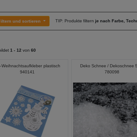
TIP: Produkte filtern
je nach Farbe, Tec
iltern und sortieren
ildet
1 -
12
von
60
-Weihnachtsaufkleber plastisch
Deko Schnee / Dekoschnee 
940141
780098