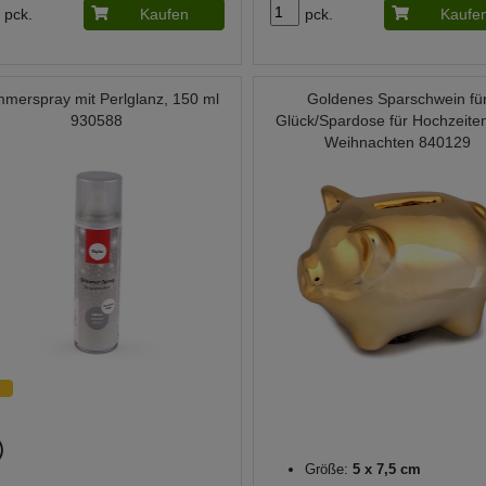
pck.
Kaufen
pck.
Kaufe
mmerspray mit Perlglanz, 150 ml
Goldenes Sparschwein fü
930588
Glück/Spardose für Hochzeite
Weihnachten 840129
Größe:
5 x 7,5 cm