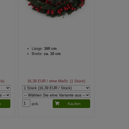
Länge:
160 cm
Breite:
ca. 10 cm
ck)
16,39 EUR
/ ohne MwSt. (1 Stück)
n
pck.
Kaufen