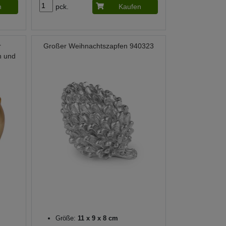
n
pck.
Kaufen
r
Großer Weihnachtszapfen 940323
n und
Größe:
11 x 9 x 8 cm