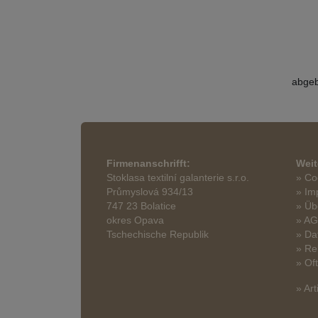
abgeb
Firmenanschrifft:
Weit
Stoklasa textilní galanterie s.r.o.
» Co
Průmyslová 934/13
» Im
747 23 Bolatice
» Üb
okres Opava
» A
Tschechische Republik
» Da
» Re
» Of
» Art