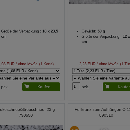
Größe der Verpackung :
18 x 23,5
Gewicht:
50 g
cm
Größe der Verpackung :
12 x
cm
1,08 EUR
/ ohne MwSt. (1 Karte)
2,23 EUR
/ ohne MwSt. (1 Tüt
pck.
Kaufen
pck.
Kaufe
ekoschnee/Streuschnee, 23 g
Fellkranz zum Aufhängen Ø 1
790550
890310