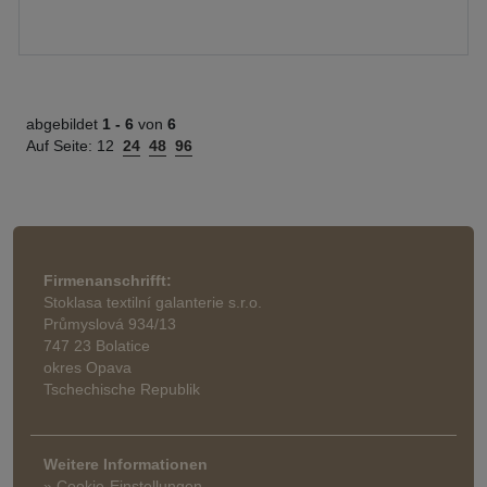
abgebildet
1 -
6
von
6
Auf Seite:
12
24
48
96
Firmenanschrifft:
Stoklasa textilní galanterie s.r.o.
Průmyslová 934/13
747 23 Bolatice
okres Opava
Tschechische Republik
Weitere Informationen
» Cookie-Einstellungen