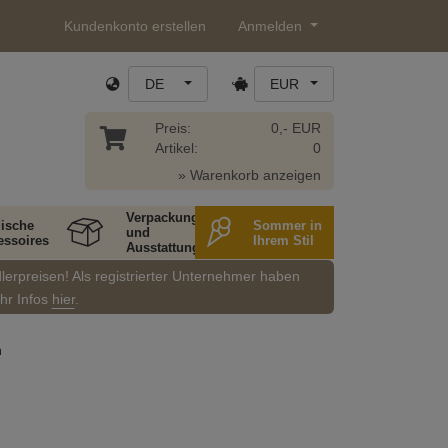
Kundenkonto erstellen
Anmelden
DE
EUR
Preis:
0,- EUR
Artikel:
0
» Warenkorb anzeigen
Verpackung
ische
Sommer in
und
essoires
Ihrem Stil
Ausstattung
dlerpreisen! Als registrierter Unternehmer haben
ehr Infos
hier
.
n