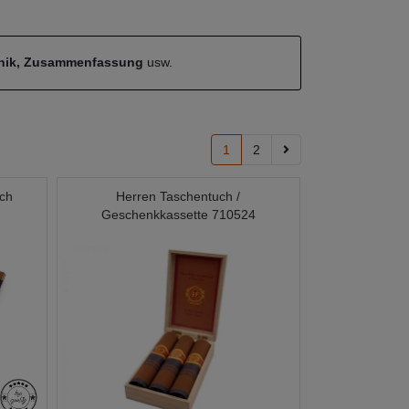
hnik, Zusammenfassung
usw.
1
2
uch
Herren Taschentuch /
Geschenkkassette 710524