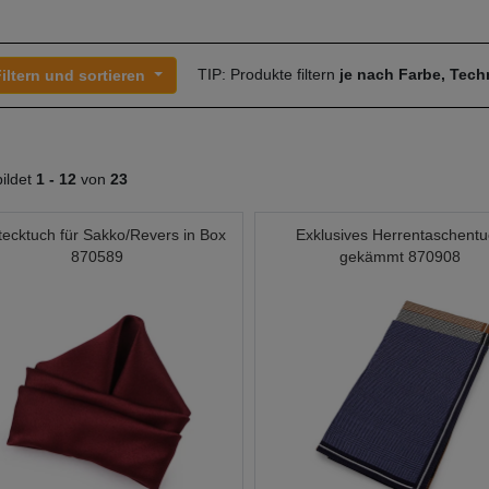
TIP: Produkte filtern
je nach Farbe, Tec
iltern und sortieren
ildet
1 -
12
von
23
tecktuch für Sakko/Revers in Box
Exklusives Herrentaschent
870589
gekämmt 870908