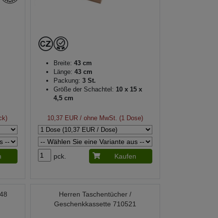
Breite:
43 cm
Länge:
43 cm
Packung:
3 St.
Größe der Schachtel:
10 x 15 x
4,5 cm
ck)
10,37 EUR
/ ohne MwSt. (1 Dose)
n
pck.
Kaufen
648
Herren Taschentücher /
Geschenkkassette 710521