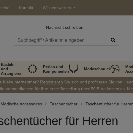
heine
Kontakt
Wissenswertes
Nachricht schreiben
Basteln
Perlen und
Mod
und
Modeschmuck
Komponenten
Acc
Arrangieren
ie Kleinunternehmer?
Registrieren
Sie sich und profitieren Sie von Hän
die Versandkosten für Ihre erste Bestellung über 50 Euro kostenlos. M
Modische Accessoires
Taschentücher
Taschentücher für Herre
schentücher für Herren