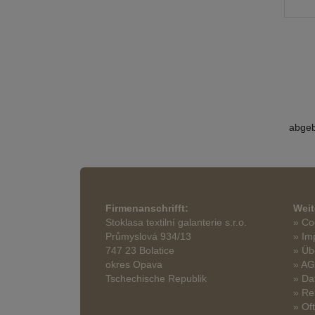
abgeb
Firmenanschrifft:
Weit
Stoklasa textilní galanterie s.r.o.
» Co
Průmyslová 934/13
» Im
747 23 Bolatice
» Üb
okres Opava
» A
Tschechische Republik
» Da
» Re
» Of