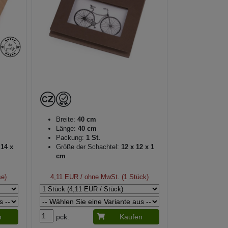
Breite:
40 cm
Länge:
40 cm
Packung:
1 St.
 14 x
Größe der Schachtel:
12 x 12 x 1
cm
se)
4,11 EUR
/ ohne MwSt. (1 Stück)
n
pck.
Kaufen