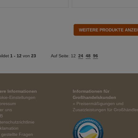
ildet
1 -
12
von
23
Auf Seite:
12
24
48
96
ere Informationen
Informationen für
okie-Einstellungen
Großhandelskunden
pressum
» Preisermäßigungen und
er uns
Zusatzleistungen für Großhändle
GB
tenschutzrichtlinie
klamation
t gestellte Fragen