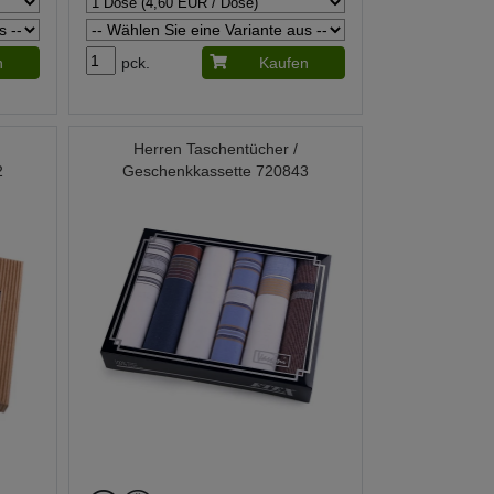
n
pck.
Kaufen
Herren Taschentücher /
2
Geschenkkassette 720843