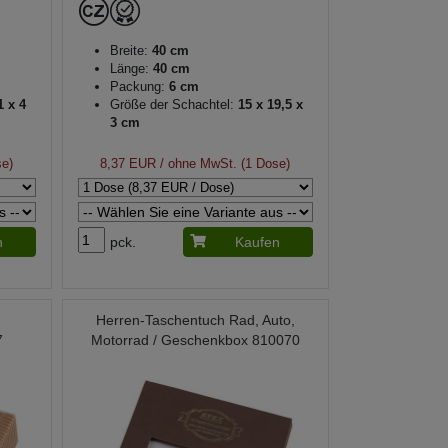
Breite:
40 cm
Länge:
40 cm
Packung:
6 cm
1 x 4
Größe der Schachtel:
15 x 19,5 x
3 cm
se)
8,37 EUR
/ ohne MwSt. (1 Dose)
n
pck.
Kaufen
Herren-Taschentuch Rad, Auto,
7
Motorrad / Geschenkbox 810070