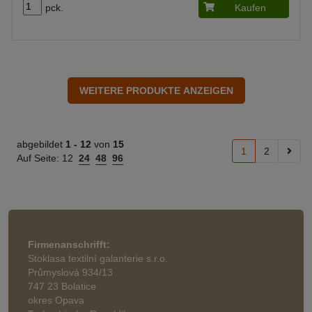
pck.
Kaufen
abgebildet
1 -
12
von
15
1
2
Auf Seite:
12
24
48
96
Firmenanschrifft:
Stoklasa textilní galanterie s.r.o.
Průmyslová 934/13
747 23 Bolatice
okres Opava