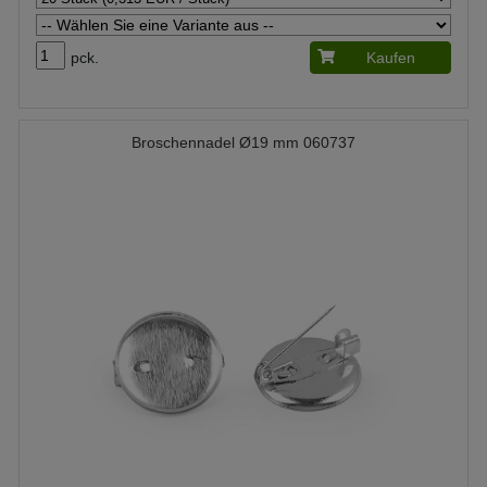
pck.
Kaufen
Broschennadel Ø19 mm 060737