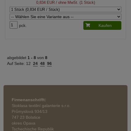
0,834 EUR
/ ohne MwSt. (1 Stück)
pck.
Kaufen
abgebildet
1 -
8
von
8
Auf Seite:
12
24
48
96
Firmenanschrifft:
Stoklasa textilní galanterie s.r.o.
Průmyslová 934/13
747 23 Bolatice
okres Opava
Tschechische Republik