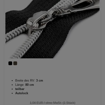
Breite des RV:
3 cm
Länge:
80 cm
teilbar
Autolock
1,04 EUR
/ ohne MwSt. (1 Stück)