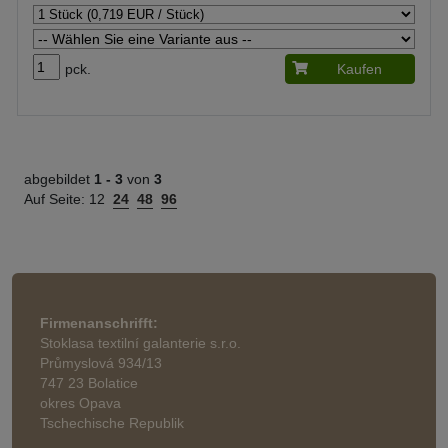
pck.
Kaufen
abgebildet
1 -
3
von
3
Auf Seite:
12
24
48
96
Firmenanschrifft:
Stoklasa textilní galanterie s.r.o.
Průmyslová 934/13
747 23 Bolatice
okres Opava
Tschechische Republik