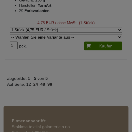
Gewicht:
250 g
Hersteller:
YarnArt
29
Farbvarianten
4,75 EUR
/ ohne MwSt. (1 Stück)
pck.
Kaufen
abgebildet
1 -
5
von
5
Auf Seite:
12
24
48
96
Firmenanschrifft:
Stoklasa textilní galanterie s.r.o.