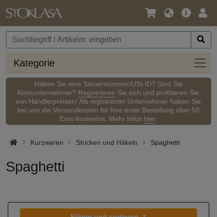
Sprache
Hauptm
Anm
/
Währung
Kateg
Kategorie
Haben Sie eine Steuernummer/USt-ID? Sind Sie
Kleinunternehmer?
Registrieren
Sie sich und profitieren Sie
von Händlerpreisen! Als registrierter Unternehmer haben Sie
bei uns die Versandkosten für Ihre erste Bestellung über 50
Euro kostenlos. Mehr Infos
hier
.
Kurzwaren
Stricken und Häkeln
Spaghetti
Spaghetti
Filtern und sortieren