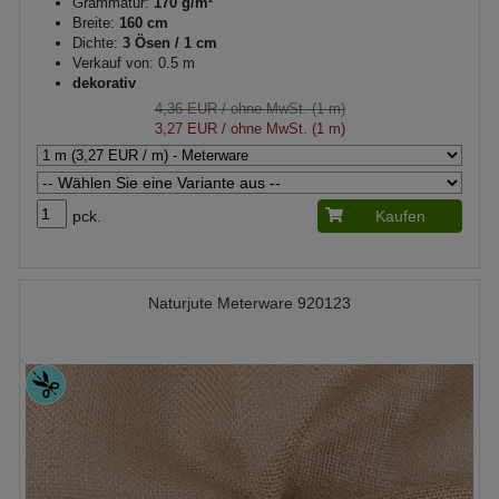
Grammatur:
170 g/m²
Breite:
160 cm
Dichte:
3 Ösen / 1 cm
Verkauf von: 0.5 m
dekorativ
4,36 EUR
/ ohne MwSt. (1 m)
3,27 EUR
/ ohne MwSt. (1 m)
pck.
Kaufen
Naturjute Meterware 920123