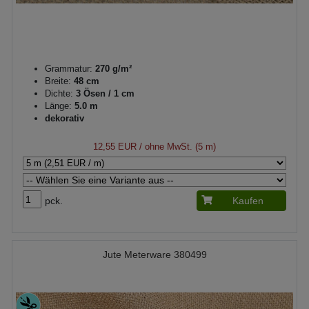
Grammatur:
270 g/m²
Breite:
48 cm
Dichte:
3 Ösen / 1 cm
Länge:
5.0 m
dekorativ
12,55 EUR
/ ohne MwSt. (5 m)
pck.
Kaufen
Jute Meterware 380499