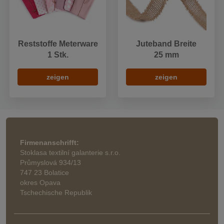
Reststoffe Meterware
Juteband Breite
1 Stk.
25 mm
zeigen
zeigen
Firmenanschrifft:
Stoklasa textilní galanterie s.r.o.
Průmyslová 934/13
747 23 Bolatice
okres Opava
Tschechische Republik