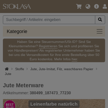
Sprache
Haupt
An
/
Währung
Kateg
Kategorie
Haben Sie eine Steuernummer/USt-ID? Sind Sie
Kleinunternehmer?
Registrieren
Sie sich und profitieren Sie
von Händlerpreisen! Als registrierter Unternehmer haben Sie
bei uns die Versandkosten für Ihre erste Bestellung über 50
Euro kostenlos. Mehr Infos
hier
.
Stoffe
Jute, Jute-Imitat, Filz, waschbares Papier
Jute
Jute Meterware
Artikelnummer:
380499_187473_77230
Leinenfarbe natürlich