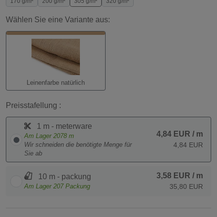
170 g/m²
200 g/m²
305 g/m²
320 g/m²
Wählen Sie eine Variante aus:
Leinenfarbe natürlich
Preisstafellung :
1 m - meterware
4,84 EUR
/ m
Am Lager
2078
m
Wir schneiden die benötigte Menge für
4,84 EUR
Sie ab
3,58 EUR
/ m
10 m - packung
Am Lager
207
Packung
35,80 EUR