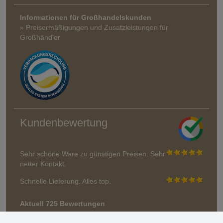
Informationen für Großhandelskunden
» Preisermäßigungen und Zusatzleistungen für
Großhändler
Kundenbewertung
Sehr schöne Ware zu günstigen Preisen. Sehr
netter Kontakt.
Schnelle Lieferung. Alles top.
Aktuell 725 Bewertungen
* Wir überprüfen keine Bewertungen