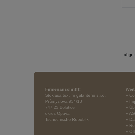
abgeb
Firmenanschrifft:
Weit
Stoklasa textilní galanterie s.r.o.
» Co
Průmyslová 934/13
» Im
747 23 Bolatice
» Üb
okres Opava
» A
Tschechische Republik
» Da
» Re
» Of