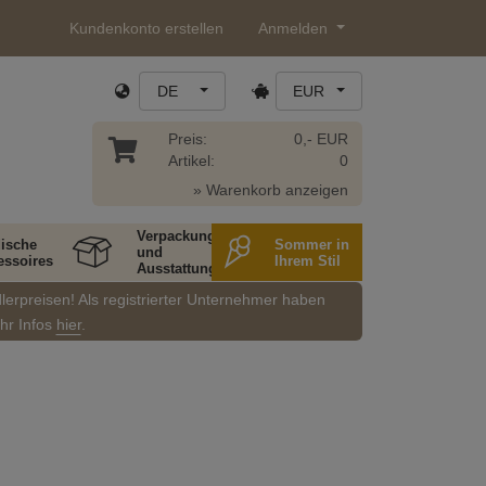
Kundenkonto erstellen
Anmelden
DE
EUR
Preis:
0,- EUR
Artikel:
0
» Warenkorb anzeigen
Verpackung
ische
Sommer in
und
essoires
Ihrem Stil
Ausstattung
dlerpreisen! Als registrierter Unternehmer haben
ehr Infos
hier
.