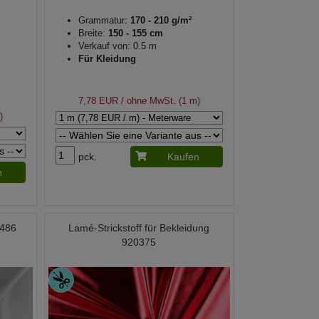
Grammatur:
170 - 210 g/m²
Breite:
150 - 155 cm
Verkauf von: 0.5 m
Für Kleidung
7,78 EUR
/ ohne MwSt. (1 m)
)
pck.
Kaufen
n
0486
Lamé-Strickstoff für Bekleidung
920375