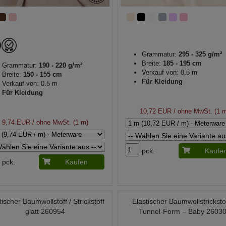
Grammatur:
295 - 325 g/m²
Breite:
185 - 195 cm
Grammatur:
190 - 220 g/m²
Verkauf von: 0.5 m
Breite:
150 - 155 cm
Für Kleidung
Verkauf von: 0.5 m
Für Kleidung
10,72 EUR
/ ohne MwSt. (1 
9,74 EUR
/ ohne MwSt. (1 m)
pck.
Kaufe
pck.
Kaufen
tischer Baumwollstoff / Strickstoff
Elastischer Baumwollstrickstof
glatt 260954
Tunnel-Form – Baby 2603