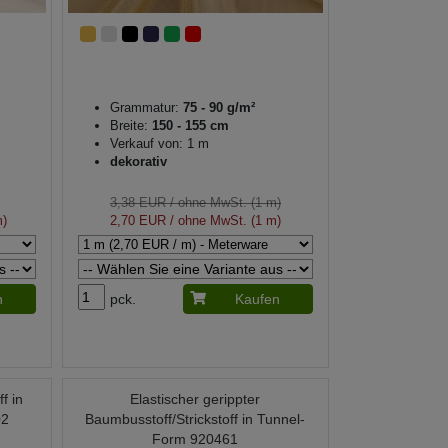
Grammatur:
75 - 90 g/m²
Breite:
150 - 155 cm
Verkauf von: 1 m
dekorativ
3,38 EUR
/ ohne MwSt. (1 m)
m)
2,70 EUR
/ ohne MwSt. (1 m)
n
pck.
Kaufen
f in
Elastischer gerippter
02
Baumbusstoff/Strickstoff in Tunnel-
Form 920461