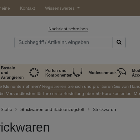
heine
Kontakt
Wissenswertes
Nachricht schreiben
Basteln
Perlen und
Mod
und
Modeschmuck
Komponenten
Acc
Arrangieren
ie Kleinunternehmer?
Registrieren
Sie sich und profitieren Sie von Hän
die Versandkosten für Ihre erste Bestellung über 50 Euro kostenlos. M
Stoffe
Strickwaren und Badeanzugstoff
Strickwaren
rickwaren