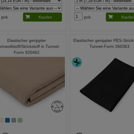
pck.
Kaufen
pck.
Kaufe
Elastischer gerippter
Elastischer gerippter PES-Stricks
mwollstoff/Strickstoff in Tunnel-
Tunnel-Form 260363
Form 920462