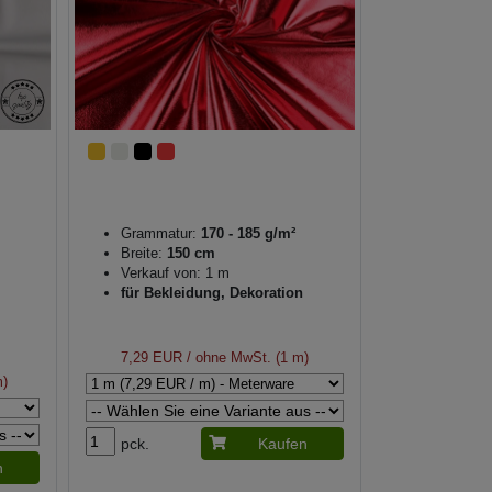
Grammatur:
170 - 185 g/m²
Breite:
150 cm
Verkauf von: 1 m
für Bekleidung, Dekoration
7,29 EUR
/ ohne MwSt. (1 m)
m)
pck.
Kaufen
n