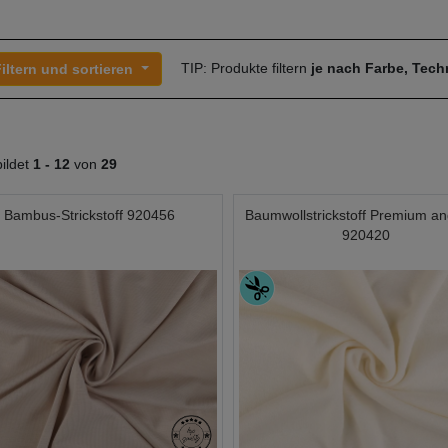
TIP: Produkte filtern
je nach Farbe, Tec
iltern und sortieren
ildet
1 -
12
von
29
Bambus-Strickstoff 920456
Baumwollstrickstoff Premium an
920420