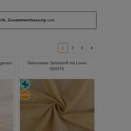
hnik, Zusammenfassung
usw.
1
2
3
geraut
Dekorativer Strickstoff mit Lurex
920376
-20%