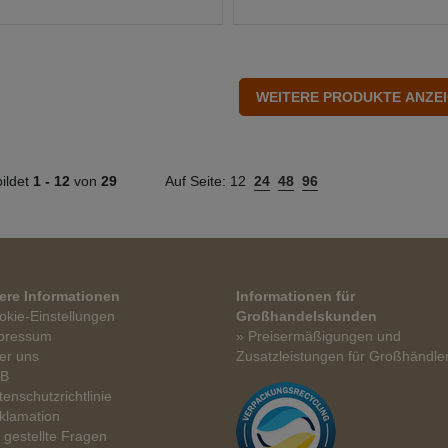
ildet
1 -
12
von
29
Auf Seite:
12
24
48
96
ere Informationen
Informationen für
okie-Einstellungen
Großhandelskunden
pressum
» Preisermäßigungen und
er uns
Zusatzleistungen für Großhändle
GB
tenschutzrichtlinie
klamation
t gestellte Fragen