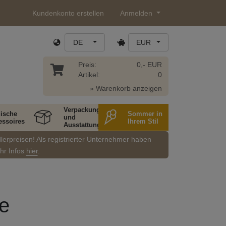
Kundenkonto erstellen
Anmelden
DE
EUR
Preis:
0,- EUR
Artikel:
0
» Warenkorb anzeigen
Verpackung
ische
Sommer in
und
essoires
Ihrem Stil
Ausstattung
dlerpreisen! Als registrierter Unternehmer haben
ehr Infos
hier
.
re