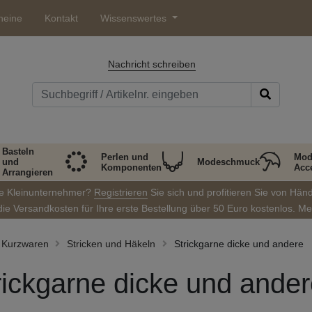
heine
Kontakt
Wissenswertes
Nachricht schreiben
Basteln
Perlen und
Mod
und
Modeschmuck
Komponenten
Acc
Arrangieren
ie Kleinunternehmer?
Registrieren
Sie sich und profitieren Sie von Hän
die Versandkosten für Ihre erste Bestellung über 50 Euro kostenlos. M
Kurzwaren
Stricken und Häkeln
Strickgarne dicke und andere
rickgarne dicke und ande