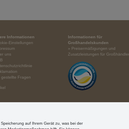
ere Informationen
Informationen für
okie-Einstellungen
Großhandelskunden
pressum
» Preisermäßigungen und
er uns
Zusatzleistungen für Großhändle
GB
tenschutzrichtlinie
klamation
t gestellte Fragen
ikel
n Speicherung auf Ihrem Gerät zu, was bei der