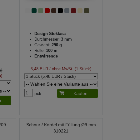
Design Stoklasa
Durchmesser:
3 mm
Gewicht:
290 g
Rolle:
100 m
Entwirrende
5,48 EUR
/ ohne MwSt. (1 Stück)
m)
m)
pck.
Kaufen
n
209
Schnur / Kordel mit Füllung Ø9 mm
310221