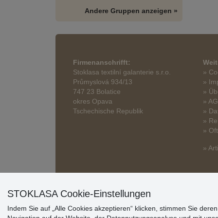
Andere Gruppen anzeigen »
Firmenanschrifft:
Weit
Stoklasa textilní galanterie s.r.o.
» Co
Průmyslová 934/13
» Im
747 23 Bolatice
» Üb
okres Opava
» A
Tschechische Republik
» Da
» Re
» Of
» Art
STOKLASA Cookie-Einstellungen
Indem Sie auf „Alle Cookies akzeptieren“ klicken, stimmen Sie dere