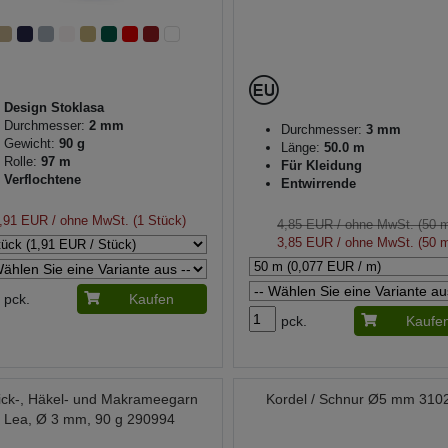
Design Stoklasa
Durchmesser:
2 mm
Durchmesser:
3 mm
Gewicht:
90 g
Länge:
50.0 m
Rolle:
97 m
Für Kleidung
Verflochtene
Entwirrende
,91 EUR
/ ohne MwSt. (1 Stück)
4,85 EUR
/ ohne MwSt. (50 
3,85 EUR
/ ohne MwSt. (50 
pck.
Kaufen
pck.
Kaufe
rick-, Häkel- und Makrameegarn
Kordel / Schnur Ø5 mm 310
Lea, Ø 3 mm, 90 g 290994