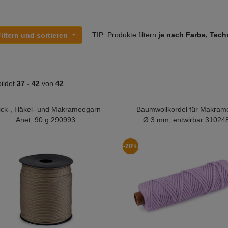
TIP: Produkte filtern
je nach Farbe, Tec
iltern und sortieren
ildet
37 -
42
von
42
rick-, Häkel- und Makrameegarn
Baumwollkordel für Makram
Anet, 90 g 290993
Ø 3 mm, entwirbar 31024
-20%