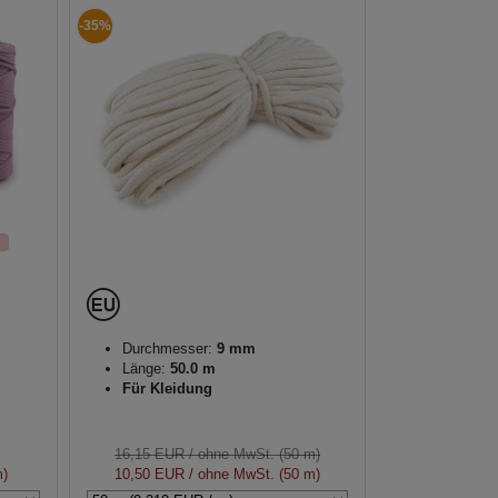
-35%
Durchmesser:
9 mm
Länge:
50.0 m
Für Kleidung
16,15 EUR
/ ohne MwSt. (50 m)
m)
10,50 EUR
/ ohne MwSt. (50 m)