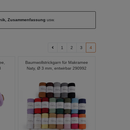
hnik, Zusammenfassung
usw.
1
2
3
4
ee,
Baumwollstrickgarn für Makramee
8
Naty, Ø 3 mm, entwirbar 290992