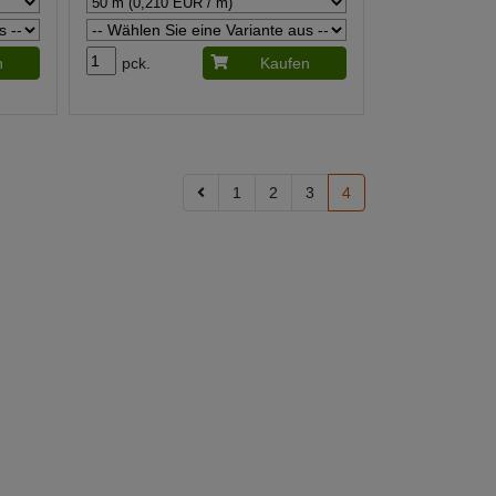
n
pck.
Kaufen
1
2
3
4