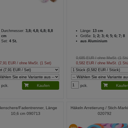
Durchmesser:
3,8; 4,8; 6,8; 8,8
Länge:
13 cm
cm
Größe:
1; 2; 3; 4; 5; 6; 7; 8
Set:
4 St.
aus Aluminium
0,685 EUR
/ ohne MwSt. (1 St
7,91 EUR
/ ohne MwSt. (1 Set)
0,582 EUR
/ ohne MwSt. (1 St
pck.
Kaufen
pck.
Kaufe
enschere/Fadentrenner, Länge
Häkeln Arretierung / Stich-Mark
10,6 cm 090713
020792