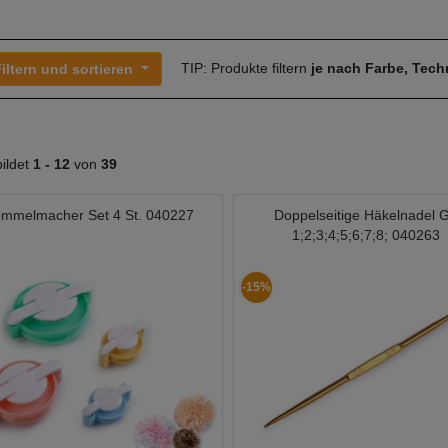
TIP: Produkte filtern
je nach Farbe, Tec
iltern und sortieren
ildet
1 -
12
von
39
mmelmacher Set 4 St. 040227
Doppelseitige Häkelnadel G
1;2;3;4;5;6;7;8; 040263
-15%