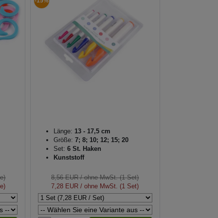
-15%
Länge:
13 - 17,5 cm
Größe:
7; 8; 10; 12; 15; 20
Set:
6 St. Haken
Kunststoff
e)
8,56 EUR
/ ohne MwSt. (1 Set)
e)
7,28 EUR
/ ohne MwSt. (1 Set)