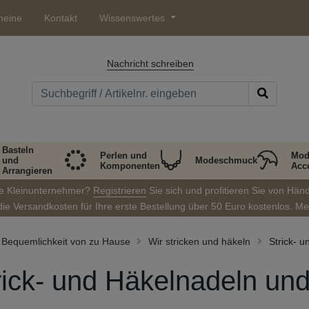
heine
Kontakt
Wissenswertes
Nachricht schreiben
Basteln
Perlen und
Mod
und
Modeschmuck
Komponenten
Acc
Arrangieren
ie Kleinunternehmer?
Registrieren
Sie sich und profitieren Sie von Hän
die Versandkosten für Ihre erste Bestellung über 50 Euro kostenlos. M
Bequemlichkeit von zu Hause
Wir stricken und häkeln
Strick- 
rick- und Häkelnadeln un