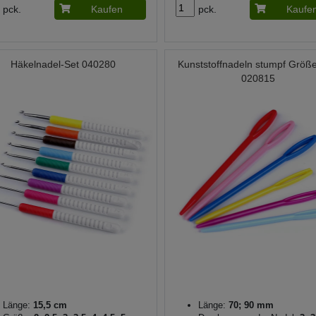
pck.
Kaufen
pck.
Kaufe
Häkelnadel-Set 040280
Kunststoffnadeln stumpf Größ
020815
Länge:
15,5 cm
Länge:
70; 90 mm