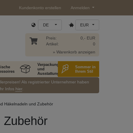
Kundenkonto erstellen
Anmelden
DE
EUR
Preis:
0,- EUR
Artikel:
0
» Warenkorb anzeigen
Verpackung
ische
Sommer in
und
essoires
Ihrem Stil
Ausstattung
dlerpreisen! Als registrierter Unternehmer haben
ehr Infos
hier
.
und Häkelnadeln und Zubehör
d Zubehör