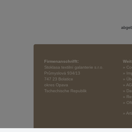
abgeb
Firmenanschrifft:
Weit
Stoklasa textilní galanterie s.r.o.
» Co
Průmyslová 934/13
» Im
747 23 Bolatice
» Üb
okres Opava
» A
Tschechische Republik
» Da
» Re
» Of
» Art