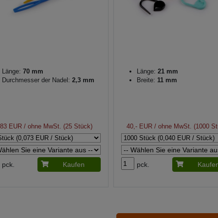
Länge:
70 mm
Länge:
21 mm
Durchmesser der Nadel:
2,3 mm
Breite:
11 mm
,83 EUR
/ ohne MwSt. (25 Stück)
40,- EUR
/ ohne MwSt. (1000 St
pck.
Kaufen
pck.
Kaufe