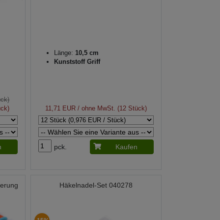
Länge:
10,5 cm
Kunststoff Griff
ück)
ück)
11,71 EUR
/ ohne MwSt. (12 Stück)
n
pck.
Kaufen
ierung
Häkelnadel-Set 040278