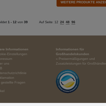
ildet
1 -
12
von
39
Auf Seite:
12
24
48
96
ere Informationen
Informationen für
okie-Einstellungen
Großhandelskunden
pressum
» Preisermäßigungen und
er uns
Zusatzleistungen für Großhändle
GB
tenschutzrichtlinie
klamation
t gestellte Fragen
ikel