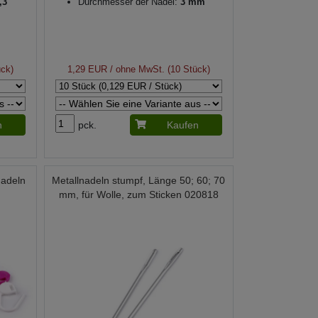
,3
Durchmesser der Nadel:
3 mm
ück)
1,29 EUR
/ ohne MwSt. (10 Stück)
n
pck.
Kaufen
nadeln
Metallnadeln stumpf, Länge 50; 60; 70
mm, für Wolle, zum Sticken 020818