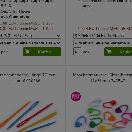
Größe:
2; 2,5; 3; 3,5; 4; 4,5; 5;
Durchmesser der Nadel:
3; 3
5,5; 6
mm
Set:
9 St. Haken
aus Aluminium
7,88 EUR
/ ohne MwSt. (1 Set)
6,31 EUR
/ ohne MwSt. (1 Set)
0,624 EUR
/ ohne MwSt. (6 St
pck.
Kaufen
pck.
Kaufe
unststoffnadeln, Länge 70 mm,
Maschenmarkierer Sicherheits
stumpf 020986
11x21 mm 740547