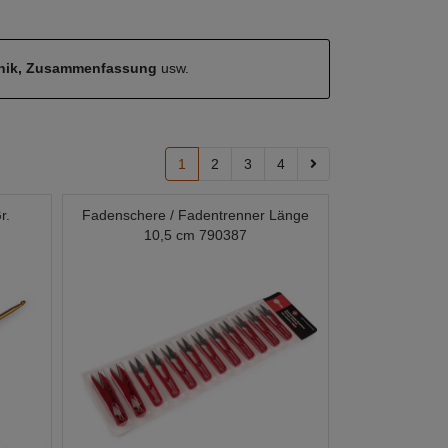
hnik, Zusammenfassung
usw.
1
2
3
4
r.
Fadenschere / Fadentrenner Länge
10,5 cm 790387