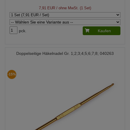
7,91 EUR
/ ohne MwSt. (1 Set)
pck.
Kaufen
Doppelseitige Häkelnadel Gr. 1;2;3;4;5;6;7;8; 040263
-15%