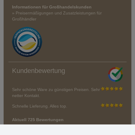
Informationen für Großhandelskunden
» Preisermäßigungen und Zusatzleistungen für
Großhändler
Kundenbewertung
Sehr schöne Ware zu günstigen Preisen. Sehr
netter Kontakt.
Schnelle Lieferung. Alles top.
Aktuell 725 Bewertungen
* Wir überprüfen keine Bewertungen