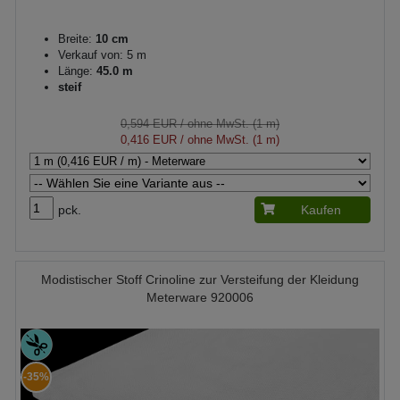
Breite:
10 cm
Verkauf von: 5 m
Länge:
45.0 m
steif
0,594 EUR
/ ohne MwSt. (1 m)
0,416 EUR
/ ohne MwSt. (1 m)
pck.
Kaufen
Modistischer Stoff Crinoline zur Versteifung der Kleidung
Meterware 920006
-35%