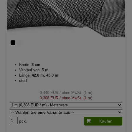
Breite:
8 cm
Verkauf von: 5 m
Länge:
42.0 m, 45.0 m
steif
0,440 EUR
/ ohne MwSt. (1 m)
0,308 EUR
/ ohne MwSt. (1 m)
pck.
Kaufen