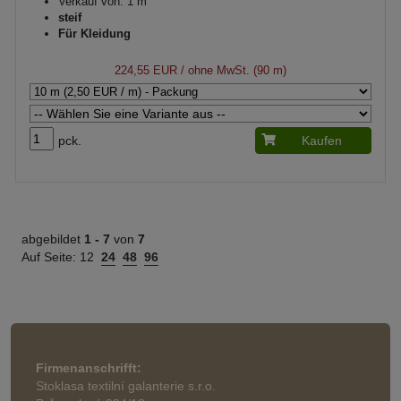
Verkauf von: 1 m
steif
Für Kleidung
224,55 EUR
/ ohne MwSt. (90 m)
pck.
Kaufen
abgebildet
1 -
7
von
7
Auf Seite:
12
24
48
96
Firmenanschrifft:
Stoklasa textilní galanterie s.r.o.