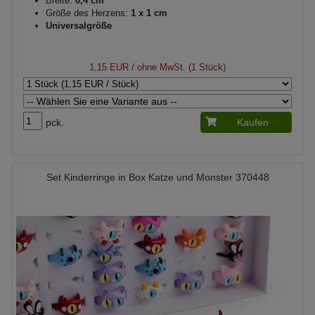
Breite:
0,4 cm
Größe des Herzens:
1 x 1 cm
Universalgröße
1,15 EUR
/ ohne MwSt. (1 Stück)
pck.
Kaufen
Set Kinderringe in Box Katze und Monster 370448