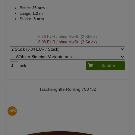
Breite:
25 mm
Länge:
1,2 m
Stärke:
3 mm
6,76 EUR
/ ohne MwSt. (2 Stück)
6,08 EUR
/ ohne MwSt. (2 Stück)
pck.
Kaufen
Taschengriffe Rohling 750732
-10%