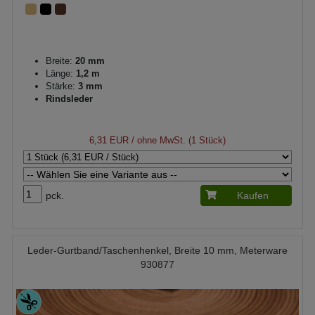
Breite:
20 mm
Länge:
1,2 m
Stärke:
3 mm
Rindsleder
6,31 EUR
/ ohne MwSt. (1 Stück)
pck.
Kaufen
Leder-Gurtband/Taschenhenkel, Breite 10 mm, Meterware
930877