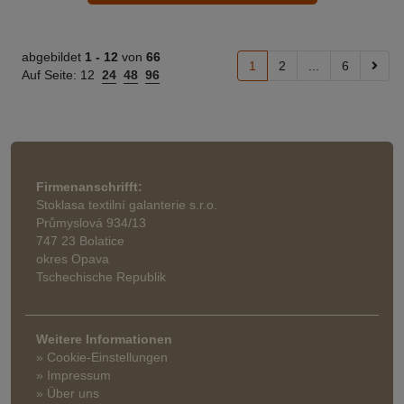
abgebildet
1 -
12
von
66
1
2
...
6
Auf Seite:
12
24
48
96
Firmenanschrifft:
Stoklasa textilní galanterie s.r.o.
Průmyslová 934/13
747 23 Bolatice
okres Opava
Tschechische Republik
Weitere Informationen
» Cookie-Einstellungen
» Impressum
» Über uns