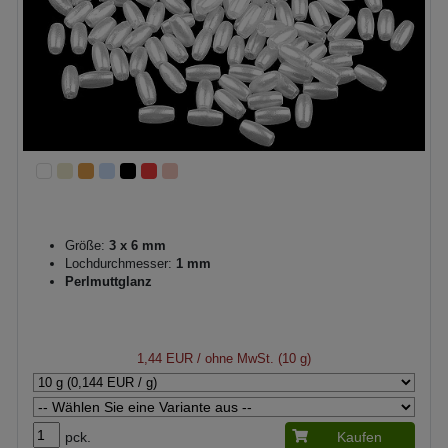
Größe:
3 x 6 mm
Lochdurchmesser:
1 mm
Perlmuttglanz
1,44 EUR
/ ohne MwSt. (10 g)
pck.
Kaufen