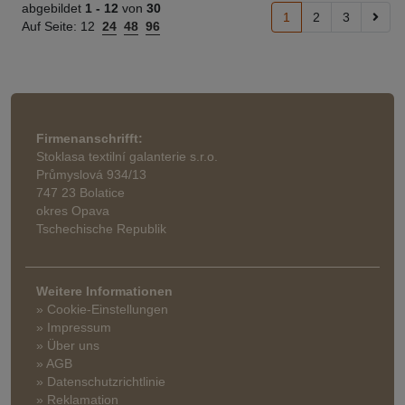
abgebildet
1 -
12
von
30
1
2
3
Auf Seite:
12
24
48
96
Firmenanschrifft:
Stoklasa textilní galanterie s.r.o.
Průmyslová 934/13
747 23 Bolatice
okres Opava
Tschechische Republik
Weitere Informationen
» Cookie-Einstellungen
» Impressum
» Über uns
» AGB
» Datenschutzrichtlinie
» Reklamation