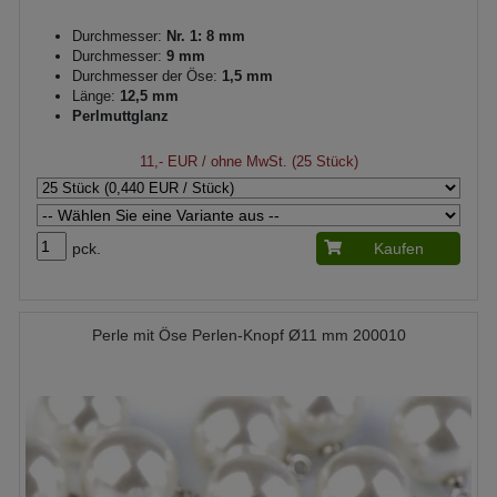
Durchmesser:
Nr. 1: 8 mm
Durchmesser:
9 mm
Durchmesser der Öse:
1,5 mm
Länge:
12,5 mm
Perlmuttglanz
11,- EUR
/ ohne MwSt. (25 Stück)
pck.
Kaufen
Perle mit Öse Perlen-Knopf Ø11 mm 200010