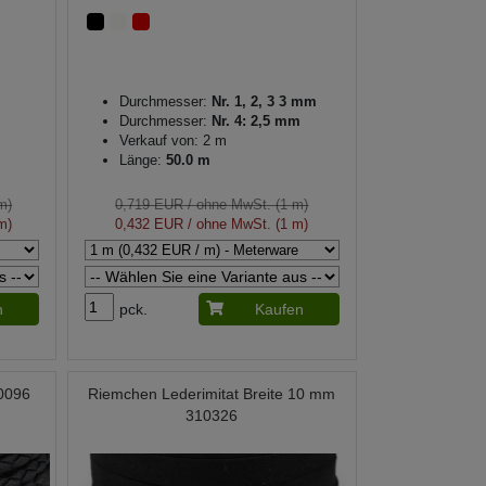
Durchmesser:
Nr. 1, 2, 3 3 mm
Durchmesser:
Nr. 4: 2,5 mm
Verkauf von: 2 m
Länge:
50.0 m
m)
0,719 EUR
/ ohne MwSt. (1 m)
m)
0,432 EUR
/ ohne MwSt. (1 m)
n
pck.
Kaufen
0096
Riemchen Lederimitat Breite 10 mm
310326