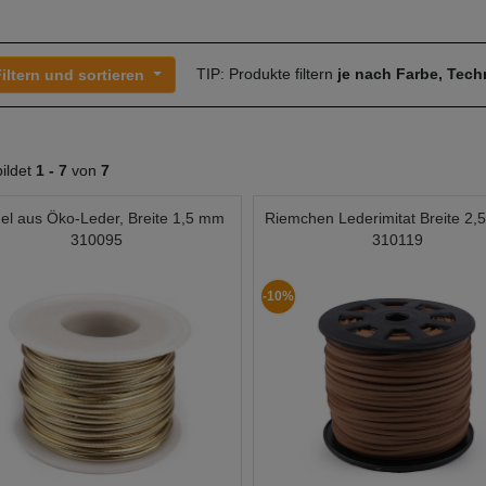
TIP: Produkte filtern
je nach Farbe, Tec
iltern und sortieren
ildet
1 -
7
von
7
el aus Öko-Leder, Breite 1,5 mm
Riemchen Lederimitat Breite 2
310095
310119
-10%