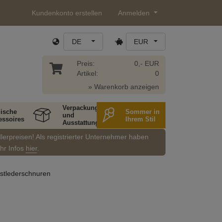
Kundenkonto erstellen
Anmelden
DE
EUR
Preis:
0,- EUR
Artikel:
0
» Warenkorb anzeigen
Verpackung
ische
Sommer in
und
essoires
Ihrem Stil
Ausstattung
dlerpreisen! Als registrierter Unternehmer haben
ehr Infos
hier
.
stlederschnuren