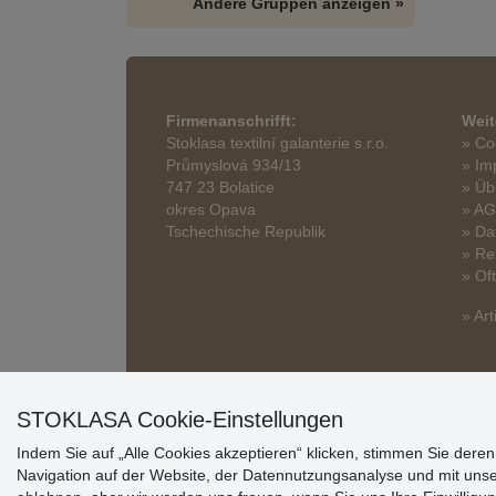
Andere Gruppen anzeigen »
Firmenanschrifft:
Weit
Stoklasa textilní galanterie s.r.o.
» Co
Průmyslová 934/13
» Im
747 23 Bolatice
» Üb
okres Opava
» A
Tschechische Republik
» Da
» Re
» Of
» Art
STOKLASA Cookie-Einstellungen
Indem Sie auf „Alle Cookies akzeptieren“ klicken, stimmen Sie dere
Navigation auf der Website, der Datennutzungsanalyse und mit uns