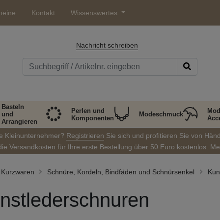
heine
Kontakt
Wissenswertes
Nachricht schreiben
Basteln
Perlen und
Mod
und
Modeschmuck
Komponenten
Acc
Arrangieren
ie Kleinunternehmer?
Registrieren
Sie sich und profitieren Sie von Hän
die Versandkosten für Ihre erste Bestellung über 50 Euro kostenlos. M
Kurzwaren
Schnüre, Kordeln, Bindfäden und Schnürsenkel
Kun
nstlederschnuren