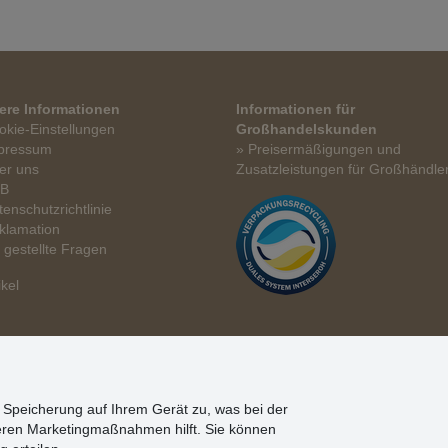
ere Informationen
Informationen für
okie-Einstellungen
Großhandelskunden
pressum
» Preisermäßigungen und
er uns
Zusatzleistungen für Großhändle
GB
tenschutzrichtlinie
klamation
t gestellte Fragen
ikel
n Speicherung auf Ihrem Gerät zu, was bei der
eren Marketingmaßnahmen hilft. Sie können