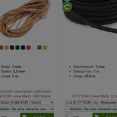
Breite:
3 mm
Durchmesser:
3 mm
Stärke:
1,5 mm
Verkauf von: 3 m
Länge:
1 m
Länge:
15.0 m
,10 EUR
/ ohne MwSt. (100 Stück)
50 EUR
/ ohne MwSt. (100 Stück)
0,777 EUR
/ ohne MwSt. (1 
pck.
Kaufen
pck.
Kaufe