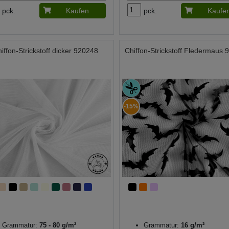
pck.
Kaufen
pck.
Kaufe
iffon-Strickstoff dicker 920248
Chiffon-Strickstoff Fledermaus
-15%
Grammatur:
75 - 80 g/m²
Grammatur:
16 g/m²