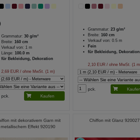
Grammatur:
23 g/m²
Breite:
160 cm
Grammatur:
30 g/m²
Verkauf von: 0.5 m
Breite:
160 cm
Fein
Verkauf von: 1 m
für Bekleidung, Dekoration
Länge:
100.0 m
für Bekleidung, Dekoration
2,10 EUR
/ ohne MwSt. (1 m
2,69 EUR
/ ohne MwSt. (1 m)
pck.
Kaufe
pck.
Kaufen
iffon mit dekorativem Garn mit
Chiffon mit Glanz 920027
metallischem Effekt 920190