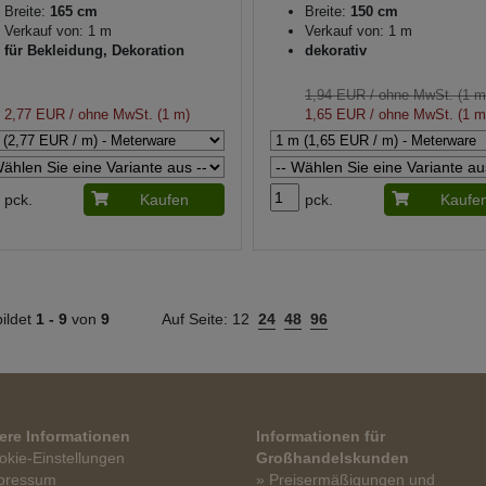
Breite:
165 cm
Breite:
150 cm
Verkauf von: 1 m
Verkauf von: 1 m
für Bekleidung, Dekoration
dekorativ
1,94 EUR
/ ohne MwSt. (1 m
2,77 EUR
/ ohne MwSt. (1 m)
1,65 EUR
/ ohne MwSt. (1 m
pck.
Kaufen
pck.
Kaufe
ildet
1 -
9
von
9
Auf Seite:
12
24
48
96
ere Informationen
Informationen für
okie-Einstellungen
Großhandelskunden
pressum
» Preisermäßigungen und