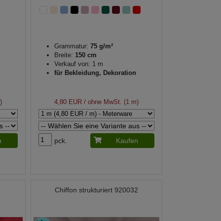
Grammatur:
75 g/m²
Breite:
150 cm
Verkauf von: 1 m
für Bekleidung, Dekoration
)
4,80 EUR
/ ohne MwSt. (1 m)
n
pck.
Kaufen
Chiffon strukturiert 920032