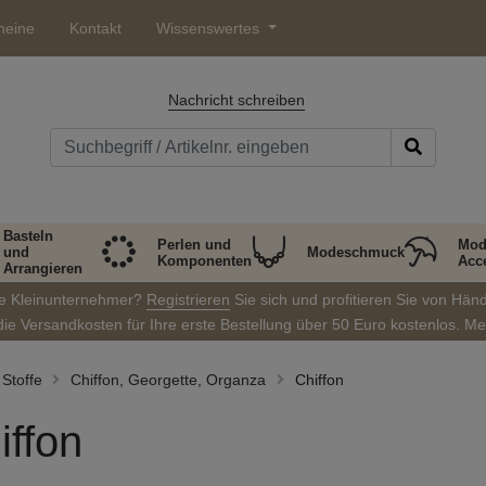
heine
Kontakt
Wissenswertes
Nachricht schreiben
Basteln
Perlen und
Mod
und
Modeschmuck
Komponenten
Acc
Arrangieren
ie Kleinunternehmer?
Registrieren
Sie sich und profitieren Sie von Hän
die Versandkosten für Ihre erste Bestellung über 50 Euro kostenlos. M
Stoffe
Chiffon, Georgette, Organza
Chiffon
iffon