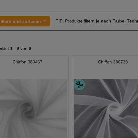
TIP: Produkte filtern
je nach Farbe, Tec
iltern und sortieren
ildet
1 -
9
von
9
Chiffon 380467
Chiffon 380739