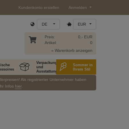
Kundenkonto erstellen
Anmelden
DE
EUR
Preis:
0,- EUR
Artikel:
0
» Warenkorb anzeigen
Verpackung
ische
Sommer in
und
essoires
Ihrem Stil
Ausstattung
dlerpreisen! Als registrierter Unternehmer haben
ehr Infos
hier
.