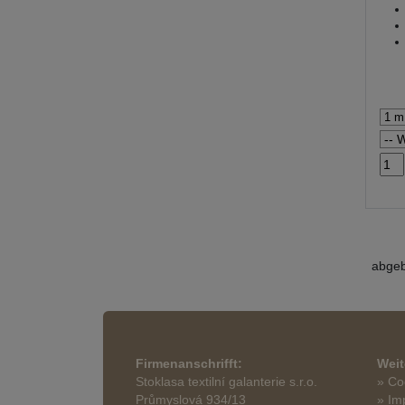
abgeb
Firmenanschrifft:
Weit
Stoklasa textilní galanterie s.r.o.
» Co
Průmyslová 934/13
» Im