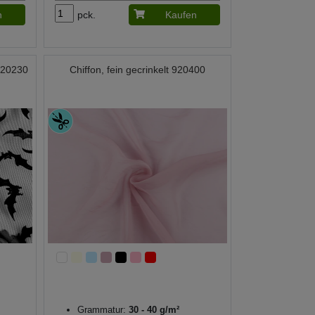
n
pck.
Kaufen
 920230
Chiffon, fein gecrinkelt 920400
Grammatur:
30 - 40 g/m²