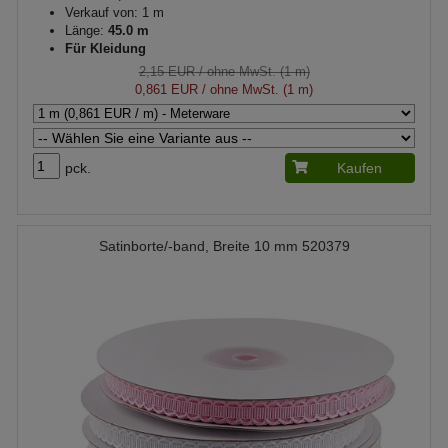
Verkauf von: 1 m
Länge:
45.0 m
Für Kleidung
2,15 EUR
/ ohne MwSt. (1 m)
0,861 EUR
/ ohne MwSt. (1 m)
pck.
Kaufen
Satinborte/-band, Breite 10 mm 520379