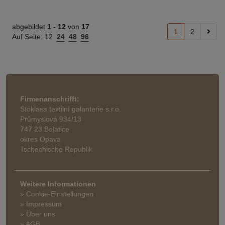
abgebildet
1 -
12
von
17
1
2
Auf Seite:
12
24
48
96
Firmenanschrifft:
Stoklasa textilní galanterie s.r.o.
Průmyslová 934/13
747 23 Bolatice
okres Opava
Tschechische Republik
Weitere Informationen
» Cookie-Einstellungen
» Impressum
» Über uns
» AGB