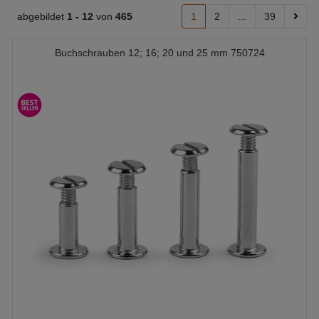
abgebildet
1 -
12
von
465
1
2
...
39
Buchschrauben 12; 16; 20 und 25 mm 750724