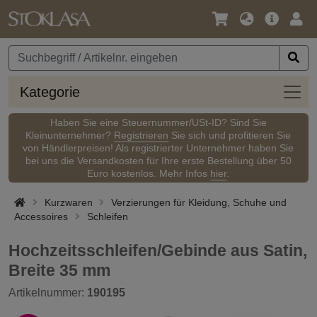
Sprache
Hauptm
Anm
/
Währung
Kateg
Kategorie
Haben Sie eine Steuernummer/USt-ID? Sind Sie
Kleinunternehmer?
Registrieren
Sie sich und profitieren Sie
von Händlerpreisen! Als registrierter Unternehmer haben Sie
bei uns die Versandkosten für Ihre erste Bestellung über 50
Euro kostenlos. Mehr Infos
hier
.
Kurzwaren
Verzierungen für Kleidung, Schuhe und
Accessoires
Schleifen
Hochzeitsschleifen/Gebinde aus Satin,
Breite 35 mm
Artikelnummer:
190195