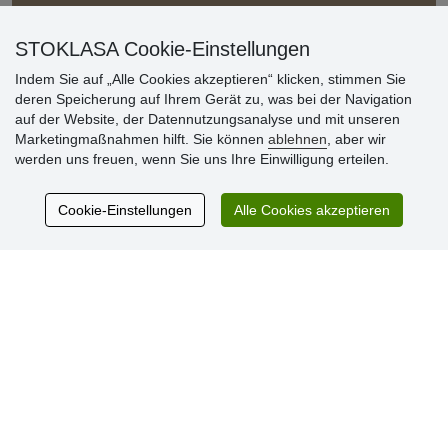
Informationen für Großhandelskunden
» Preisermäßigungen und Zusatzleistungen für
STOKLASA Cookie-Einstellungen
Großhändler
Indem Sie auf „Alle Cookies akzeptieren“ klicken, stimmen Sie
deren Speicherung auf Ihrem Gerät zu, was bei der Navigation
auf der Website, der Datennutzungsanalyse und mit unseren
Marketingmaßnahmen hilft. Sie können
ablehnen
, aber wir
werden uns freuen, wenn Sie uns Ihre Einwilligung erteilen.
Cookie-Einstellungen
Alle Cookies akzeptieren
Kundenbewertung
Sehr schöne Ware zu günstigen Preisen. Sehr
netter Kontakt.
Schnelle Lieferung. Alles top.
Aktuell 725 Bewertungen
* Wir überprüfen keine Bewertungen