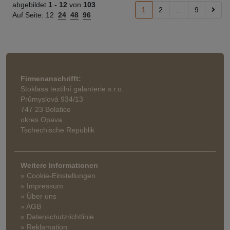
abgebildet
1 -
12
von
103
1
2
...
9
Auf Seite:
12
24
48
96
Firmenanschrifft:
Stoklasa textilní galanterie s.r.o.
Průmyslová 934/13
747 23 Bolatice
okres Opava
Tschechische Republik
Weitere Informationen
» Cookie-Einstellungen
» Impressum
» Über uns
» AGB
» Datenschutzrichtlinie
» Reklamation