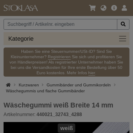
Sprache
Hauptm
Anm
/
Währung
Kateg
Kategorie
Haben Sie eine Steuernummer/USt-ID? Sind Sie
Kleinunternehmer?
Registrieren
Sie sich und profitieren Sie
von Händlerpreisen! Als registrierter Unternehmer haben Sie
bei uns die Versandkosten für Ihre erste Bestellung über 50
Euro kostenlos. Mehr Infos
hier
.
Kurzwaren
Gummibänder und Gummikordeln
Wäschegummis und flache Gummibänder
Wäschegummi weiß Breite 14 mm
Artikelnummer:
440021_32743_4288
weiß