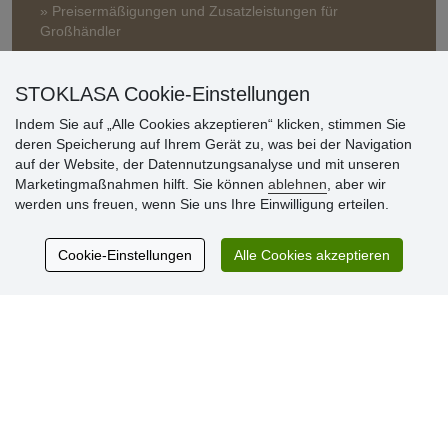
» Preisermäßigungen und Zusatzleistungen für
Großhändler
STOKLASA Cookie-Einstellungen
Indem Sie auf „Alle Cookies akzeptieren“ klicken, stimmen Sie
deren Speicherung auf Ihrem Gerät zu, was bei der Navigation
auf der Website, der Datennutzungsanalyse und mit unseren
Marketingmaßnahmen hilft. Sie können
ablehnen
, aber wir
Kundenbewertung
werden uns freuen, wenn Sie uns Ihre Einwilligung erteilen.
Cookie-Einstellungen
Alle Cookies akzeptieren
Sehr schöne Ware zu günstigen Preisen. Sehr
netter Kontakt.
Schnelle Lieferung. Alles top.
Aktuell 725 Bewertungen
* Wir überprüfen keine Bewertungen