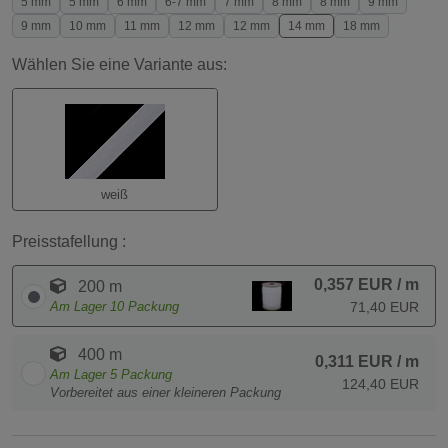
5 mm
5 mm
6 mm
6-7 mm
7 mm
8 mm
8 mm
9 mm
9 mm
10 mm
11 mm
12 mm
12 mm
14 mm
18 mm
Wählen Sie eine Variante aus:
weiß
Preisstafellung :
0,357 EUR
/ m
200 m
Am Lager
10
Packung
71,40 EUR
400 m
0,311 EUR
/ m
Am Lager
5
Packung
124,40 EUR
Vorbereitet aus einer kleineren Packung