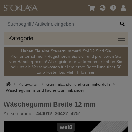
Sprache
Hauptm
Anm
/
Währung
Kateg
Kategorie
Haben Sie eine Steuernummer/USt-ID? Sind Sie
Kleinunternehmer?
Registrieren
Sie sich und profitieren Sie
von Händlerpreisen! Als registrierter Unternehmer haben Sie
bei uns die Versandkosten für Ihre erste Bestellung über 50
Euro kostenlos. Mehr Infos
hier
.
Kurzwaren
Gummibänder und Gummikordeln
Wäschegummis und flache Gummibänder
Wäschegummi Breite 12 mm
Artikelnummer:
440012_36422_4251
weiß