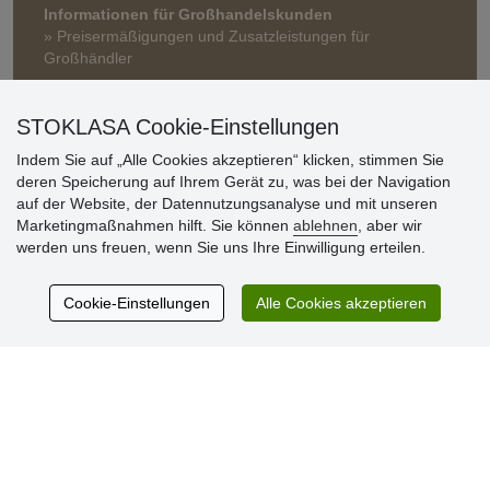
Informationen für Großhandelskunden
» Preisermäßigungen und Zusatzleistungen für
Großhändler
STOKLASA Cookie-Einstellungen
Indem Sie auf „Alle Cookies akzeptieren“ klicken, stimmen Sie
deren Speicherung auf Ihrem Gerät zu, was bei der Navigation
auf der Website, der Datennutzungsanalyse und mit unseren
Marketingmaßnahmen hilft. Sie können
ablehnen
, aber wir
Kundenbewertung
werden uns freuen, wenn Sie uns Ihre Einwilligung erteilen.
Cookie-Einstellungen
Alle Cookies akzeptieren
Sehr schöne Ware zu günstigen Preisen. Sehr
netter Kontakt.
Schnelle Lieferung. Alles top.
Aktuell 725 Bewertungen
* Wir überprüfen keine Bewertungen