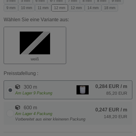
5 mm
5 mm
6 mm
6-7 mm
7 mm
8 mm
8 mm
9 mm
9 mm
10 mm
11 mm
12 mm
12 mm
14 mm
18 mm
Wählen Sie eine Variante aus:
weiß
Preisstafellung :
0,284 EUR
/ m
300 m
Am Lager
9
Packung
85,20 EUR
600 m
0,247 EUR
/ m
Am Lager
4
Packung
148,20 EUR
Vorbereitet aus einer kleineren Packung