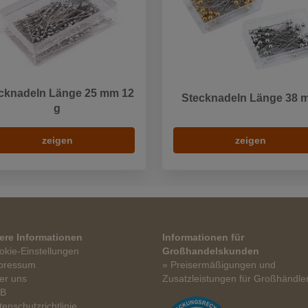
cknadeln Länge 25 mm 12
Stecknadeln Länge 38 
g
zeigen
zeigen
ere Informationen
Informationen für
okie-Einstellungen
Großhandelskunden
pressum
» Preisermäßigungen und
er uns
Zusatzleistungen für Großhändle
GB
tenschutzrichtlinie