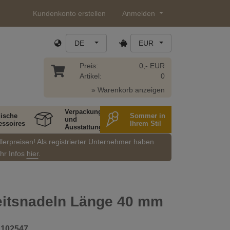
Kundenkonto erstellen
Anmelden
DE
EUR
Preis:
0,- EUR
Artikel:
0
» Warenkorb anzeigen
Verpackung
ische
Sommer in
und
essoires
Ihrem Stil
Ausstattung
dlerpreisen! Als registrierter Unternehmer haben
ehr Infos
hier
.
eitsnadeln Länge 40 mm
_102547