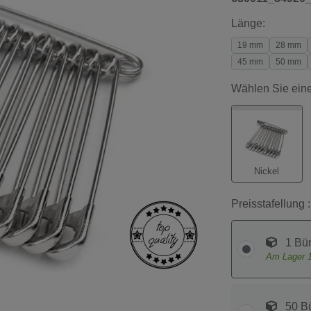
Länge:
19 mm
28 mm
45 mm
50 mm
Wählen Sie eine
Nickel
Preisstafellung :
1 Bü
Am Lager
50 B