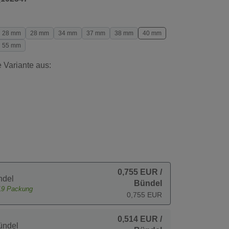
28 mm
28 mm
34 mm
37 mm
38 mm
40 mm
55 mm
 Variante aus:
0,755 EUR
/
ndel
Bündel
19
Packung
0,755 EUR
0,514 EUR
/
ündel