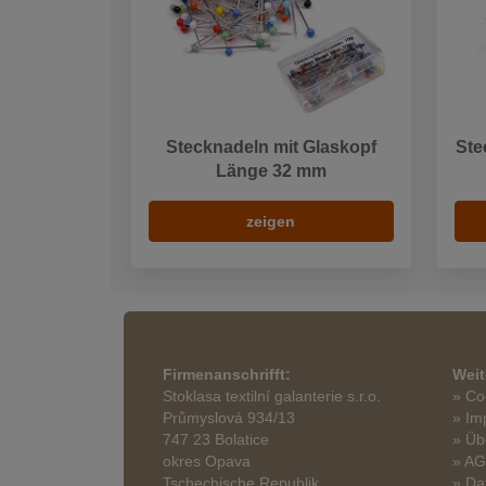
Stecknadeln mit Glaskopf
Ste
Länge 32 mm
zeigen
Firmenanschrifft:
Weit
Stoklasa textilní galanterie s.r.o.
» Co
Průmyslová 934/13
» Im
747 23 Bolatice
» Üb
okres Opava
» A
Tschechische Republik
» Da