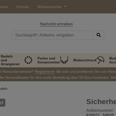
heine
Kontakt
Wissenswertes
Nachricht schreiben
Basteln
Perlen und
Mod
und
Modeschmuck
Komponenten
Acc
Arrangieren
ie Kleinunternehmer?
Registrieren
Sie sich und profitieren Sie von Hän
die Versandkosten für Ihre erste Bestellung über 50 Euro kostenlos. M
adeln
Sicherh
el
Artikelnummer:
630011_34920