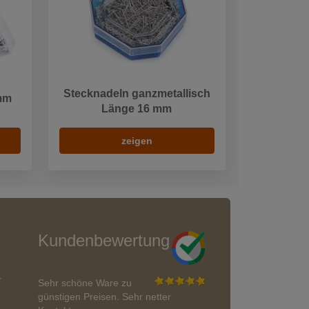
Stecknadeln ganzmetallisch
mm
Länge 16 mm
zeigen
Kundenbewertung
r
Sehr schöne Ware zu
günstigen Preisen. Sehr netter