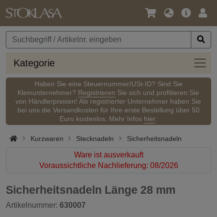
Sprache
Hauptm
Anm
/
Währung
Kateg
Kategorie
Haben Sie eine Steuernummer/USt-ID? Sind Sie
Kleinunternehmer?
Registrieren
Sie sich und profitieren Sie
von Händlerpreisen! Als registrierter Unternehmer haben Sie
bei uns die Versandkosten für Ihre erste Bestellung über 50
Euro kostenlos. Mehr Infos
hier
.
Kurzwaren
Stecknadeln
Sicherheitsnadeln
Ware ist ausverkauft
Voraussichtliche Nachlieferung: 08/2026
Sicherheitsnadeln Länge 28 mm
Artikelnummer:
630007