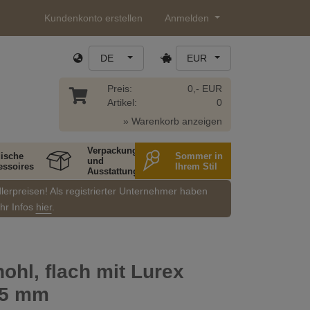
Kundenkonto erstellen
Anmelden
DE
EUR
Preis:
0,- EUR
Artikel:
0
» Warenkorb anzeigen
Verpackung
ische
Sommer in
und
essoires
Ihrem Stil
Ausstattung
dlerpreisen! Als registrierter Unternehmer haben
ehr Infos
hier
.
ohl, flach mit Lurex
,5 mm