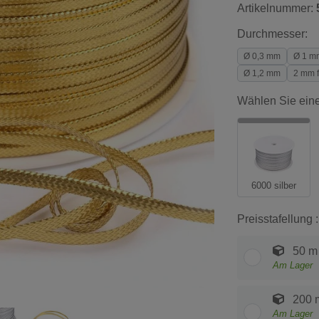
Artikelnummer:
Durchmesser:
Ø 0,3 mm
Ø 1 m
Ø 1,2 mm
2 mm f
Wählen Sie eine
6000 silber
Preisstafellung :
50 m
Am Lager
200 
Am Lager