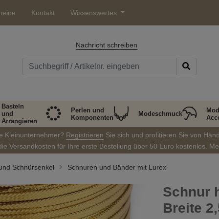
heine
Kontakt
Wissenswertes
Nachricht schreiben
Basteln
Perlen und
Mod
und
Modeschmuck
Komponenten
Acc
Arrangieren
ie Kleinunternehmer?
Registrieren
Sie sich und profitieren Sie von Hän
die Versandkosten für Ihre erste Bestellung über 50 Euro kostenlos. M
 und Schnürsenkel
Schnuren und Bänder mit Lurex
Schnur h
Breite 2