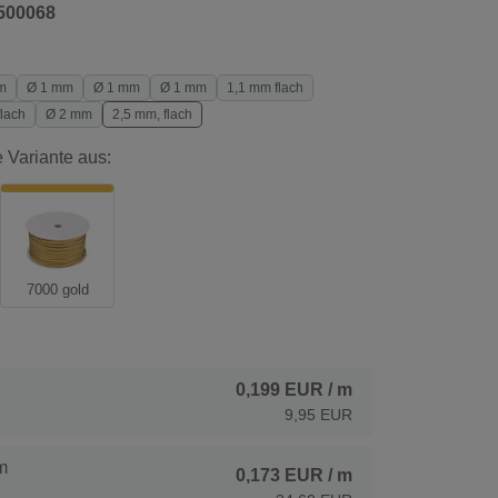
500068
m
Ø 1 mm
Ø 1 mm
Ø 1 mm
1,1 mm flach
lach
Ø 2 mm
2,5 mm, flach
 Variante aus:
7000 gold
0,199 EUR
/ m
9,95 EUR
m
0,173 EUR
/ m