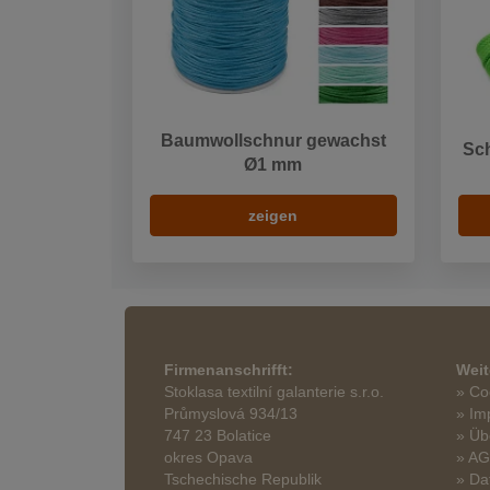
Baumwollschnur gewachst
Sc
Ø1 mm
zeigen
Firmenanschrifft:
Weit
Stoklasa textilní galanterie s.r.o.
» Co
Průmyslová 934/13
» Im
747 23 Bolatice
» Üb
okres Opava
» A
Tschechische Republik
» Da