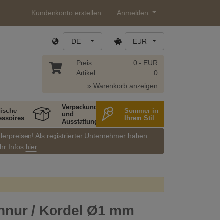
Kundenkonto erstellen
Anmelden
DE
EUR
Preis:
0,- EUR
Artikel:
0
» Warenkorb anzeigen
Verpackung
ische
Sommer in
und
essoires
Ihrem Stil
Ausstattung
dlerpreisen! Als registrierter Unternehmer haben
ehr Infos
hier
.
hnur / Kordel Ø1 mm