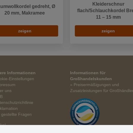
Kleiderschnur
umwollkordel gedreht, Ø
flach/Schlauchkordel Bre
20 mm, Makramee
11 – 15 mm
zeigen
zeigen
ere Informationen
Informationen für
okie-Einstellungen
Großhandelskunden
pressum
» Preisermäßigungen und
er uns
Zusatzleistungen für Großhändle
GB
tenschutzrichtlinie
klamation
t gestellte Fragen
ikel