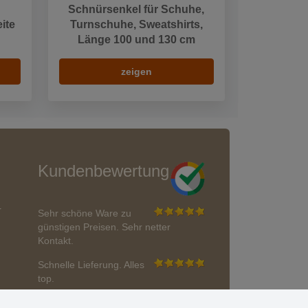
Schnürsenkel für Schuhe,
ite
Turnschuhe, Sweatshirts,
Länge 100 und 130 cm
zeigen
Kundenbewertung
r
Sehr schöne Ware zu
günstigen Preisen. Sehr netter
Kontakt.
Schnelle Lieferung. Alles
top.