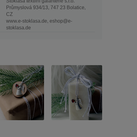
Stoklasa textilní galanterie s.r.o.
Průmyslová 934/13, 747 23 Bolatice,
CZ
www.e-stoklasa.de, eshop@e-
stoklasa.de