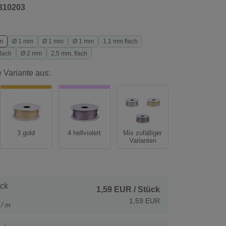
310203
m
Ø 1 mm
Ø 1 mm
Ø 1 mm
1,1 mm flach
lach
Ø 2 mm
2,5 mm, flach
 Variante aus:
3 gold
4 hellviolett
Mix zufälliger
Varianten
ck
1,59 EUR
/ Stück
1,59 EUR
 / m