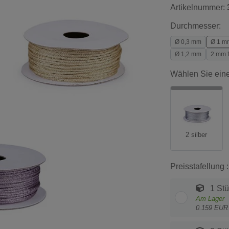
Artikelnummer:
Durchmesser:
Ø 0,3 mm
Ø 1 m
Ø 1,2 mm
2 mm f
Wählen Sie eine
2 silber
Preisstafellung :
1 Stü
Am Lager
0.159 EUR