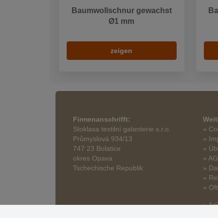
Baumwollschnur gewachst
Ba
Ø1 mm
zeigen
Firmenanschrifft:
Weit
Stoklasa textilní galanterie s.r.o.
» Co
Průmyslová 934/13
» Im
747 23 Bolatice
» Üb
okres Opava
» A
Tschechische Republik
» Da
» Re
» Of
» Art