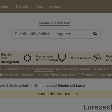
heine
Kontakt
Wissenswertes
Nachricht schreiben
Basteln
Perlen und
Mod
und
Modeschmuck
Komponenten
Acc
Arrangieren
ie Kleinunternehmer?
Registrieren
Sie sich und profitieren Sie von Hän
die Versandkosten für Ihre erste Bestellung über 50 Euro kostenlos. M
 und Schnürsenkel
Schnuren und Bänder mit Lurex
solange der Vorrat reicht
Lurexsc