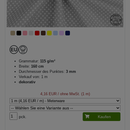
Grammatur:
115 g/m²
Breite:
160 cm
Durchmesser des Punktes:
3 mm
Verkauf von: 1 m
dekorativ
4,16 EUR
/ ohne MwSt. (1 m)
pck.
Kaufen