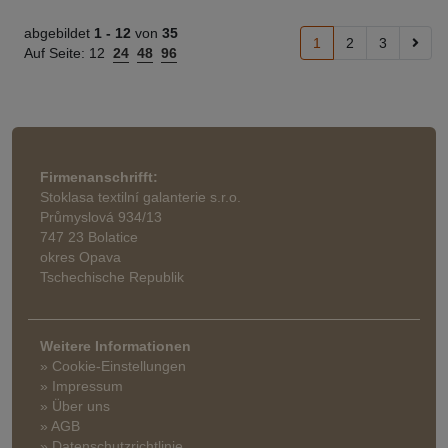
abgebildet
1 -
12
von
35
1
2
3
Auf Seite:
12
24
48
96
Firmenanschrifft:
Stoklasa textilní galanterie s.r.o.
Průmyslová 934/13
747 23 Bolatice
okres Opava
Tschechische Republik
Weitere Informationen
» Cookie-Einstellungen
» Impressum
» Über uns
» AGB
» Datenschutzrichtlinie