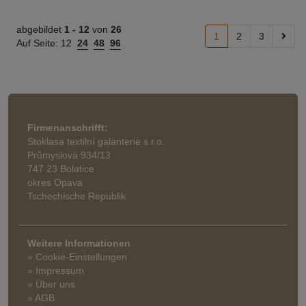
abgebildet
1 -
12
von
26
1
2
3
Auf Seite:
12
24
48
96
Firmenanschrifft:
Stoklasa textilní galanterie s.r.o.
Průmyslová 934/13
747 23 Bolatice
okres Opava
Tschechische Republik
Weitere Informationen
» Cookie-Einstellungen
» Impressum
» Über uns
» AGB