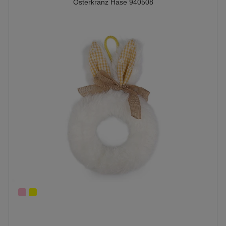
Osterkranz Hase 940508