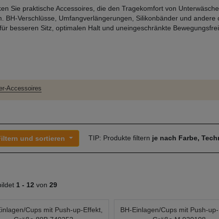
en Sie praktische Accessoires, die den Tragekomfort von Unterwäsche
. BH-Verschlüsse, Umfangverlängerungen, Silikonbänder und andere d
für besseren Sitz, optimalen Halt und uneingeschränkte Bewegungsfrei
er-Accessoires
TIP: Produkte filtern
je nach Farbe, Tec
iltern und sortieren
ildet
1 -
12
von
29
inlagen/Cups mit Push-up-Effekt,
BH-Einlagen/Cups mit Push-up-E