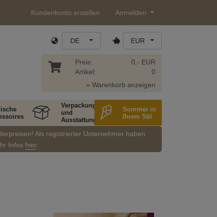
Kundenkonto erstellen
Anmelden
DE
EUR
Preis:
0,- EUR
Artikel:
0
» Warenkorb anzeigen
Verpackung
ische
Sommer in
und
essoires
Ihrem Stil
Ausstattung
dlerpreisen! Als registrierter Unternehmer haben
ehr Infos
hier
.