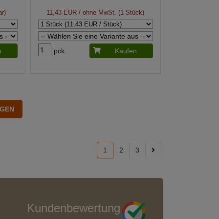
r)
11,43 EUR
/ ohne MwSt. (1 Stück)
n
pck.
Kaufen
1
2
3
Kundenbewertung