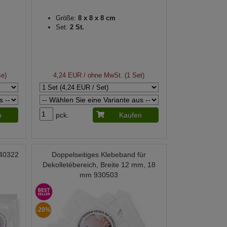
Größe:
8 x 8 x 8 cm
Set:
2 St.
se)
4,24 EUR
/ ohne MwSt. (1 Set)
n
pck.
Kaufen
840322
Doppelseitiges Klebeband für
Dekolletébereich, Breite 12 mm, 18
mm 930503
-20%