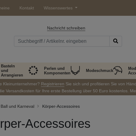
heine
Kontakt
Wissenswertes
Nachricht schreiben
Basteln
Perlen und
Mod
und
Modeschmuck
Komponenten
Acc
Arrangieren
ie Kleinunternehmer?
Registrieren
Sie sich und profitieren Sie von Hän
die Versandkosten für Ihre erste Bestellung über 50 Euro kostenlos. M
Ball und Karneval
Körper-Accessoires
rper-Accessoires