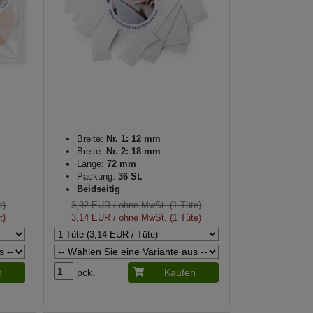
Breite:
Nr. 1: 12 mm
Breite:
Nr. 2: 18 mm
Länge:
72 mm
Packung:
36 St.
Beidseitig
t)
3,92 EUR
/ ohne MwSt. (1 Tüte)
t)
3,14 EUR
/ ohne MwSt. (1 Tüte)
n
pck.
Kaufen