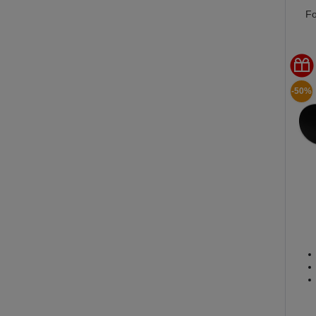
F
-50%