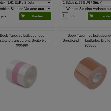
pck.
Kaufen
pck.
Kaufe
Boob Tape, selbstklebendes
Boob-Tape – selbstklebend
stband transparent, Breite 5 cm
Brustband in Hautfarbe, Breite
900460
930553