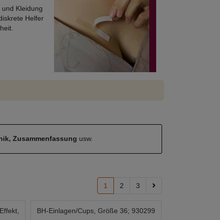
 und Kleidung
iskrete Helfer
heit.
hnik, Zusammenfassung
usw.
1
2
3
ffekt,
BH-Einlagen/Cups, Größe 36; 930299