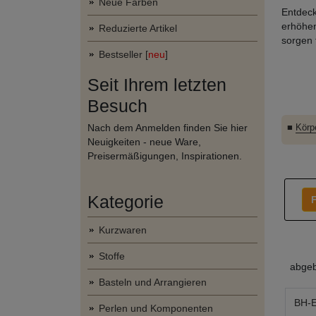
Neue Farben
Entdeck
erhöhen
Reduzierte Artikel
sorgen 
Bestseller [
neu
]
Seit Ihrem letzten
Besuch
Nach dem Anmelden finden Sie hier
■
Körp
Neuigkeiten - neue Ware,
Preisermäßigungen, Inspirationen.
Kategorie
F
Kurzwaren
Stoffe
abgeb
Basteln und Arrangieren
BH-E
Perlen und Komponenten