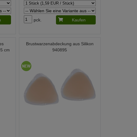
n
pck.
Kaufen
es
Brustwarzenabdeckung aus Silikon
 5 cm
940895