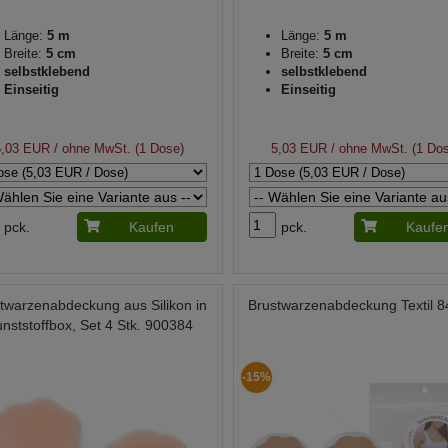
Länge:
5 m
Länge:
5 m
Breite:
5 cm
Breite:
5 cm
selbstklebend
selbstklebend
Einseitig
Einseitig
5,03 EUR
/ ohne MwSt. (1 Dose)
5,03 EUR
/ ohne MwSt. (1 Do
pck.
Kaufen
pck.
Kaufe
twarzenabdeckung aus Silikon in
Brustwarzenabdeckung Textil 
nststoffbox, Set 4 Stk. 900384
-15%