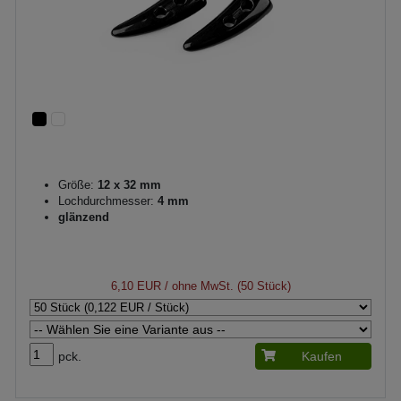
Größe:
12 x 32 mm
Lochdurchmesser:
4 mm
glänzend
6,10 EUR
/ ohne MwSt. (50 Stück)
pck.
Kaufen