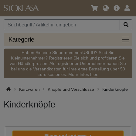
Sprache
Hauptm
Anm
/
Währung
Kateg
Kategorie
Haben Sie eine Steuernummer/USt-ID? Sind Sie
Kleinunternehmer?
Registrieren
Sie sich und profitieren Sie
von Händlerpreisen! Als registrierter Unternehmer haben Sie
bei uns die Versandkosten für Ihre erste Bestellung über 50
Euro kostenlos. Mehr Infos
hier
.
Kurzwaren
Knöpfe und Verschlüsse
Kinderknöpfe
Kinderknöpfe
Filtern und sortieren