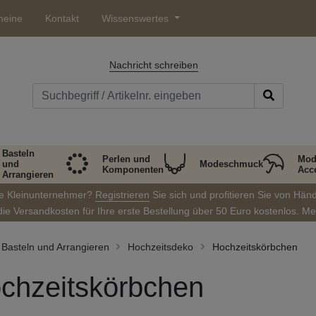
heine
Kontakt
Wissenswertes
Nachricht schreiben
Basteln
Perlen und
Mod
und
Modeschmuck
Komponenten
Acc
Arrangieren
ie Kleinunternehmer?
Registrieren
Sie sich und profitieren Sie von Hän
die Versandkosten für Ihre erste Bestellung über 50 Euro kostenlos. M
Basteln und Arrangieren
Hochzeitsdeko
Hochzeitskörbchen
chzeitskörbchen