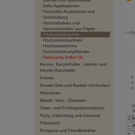
Blumen und Blütenblätter
Deko Applikationen
Hochzeits-Accessoires und
Unterhaltung
Hochzeitsdeko und
Namensschilder aus Papier
Hochzeitskörbchen
Hochzeitsschachteln
Hochzeitsschirme
Hochzeitsstrumpfbänder
Reduzierte Artikel (9)
Kerzen, Kerzenhalter, -stecker und
Kerzen-Karussells
Kränze
Kreativ-Sets und Basteln mit Kindern
Makramee
Metall-, Holz-, Glasdeko
1
Oster- und Frühlingsdekorationen
9
Party, Geburtstag und Karneval
Patchwork
Pompons und Chenilledrähte