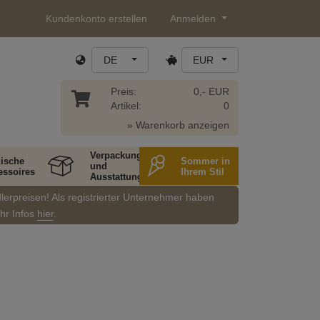
Kundenkonto erstellen
Anmelden
DE
EUR
Preis:
0,- EUR
Artikel:
0
» Warenkorb anzeigen
Verpackung
ische
Sommer in
und
essoires
Ihrem Stil
Ausstattung
dlerpreisen! Als registrierter Unternehmer haben
ehr Infos
hier
.