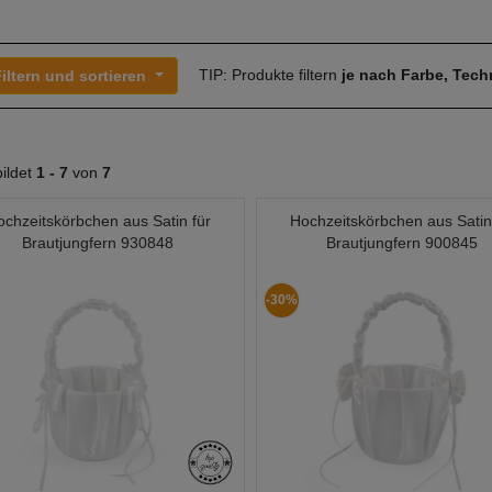
TIP: Produkte filtern
je nach Farbe, Tec
iltern und sortieren
ildet
1 -
7
von
7
ochzeitskörbchen aus Satin für
Hochzeitskörbchen aus Satin
Brautjungfern 930848
Brautjungfern 900845
-30%