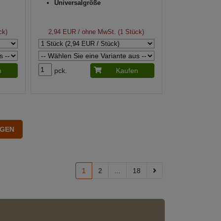
Universalgröße
ck)
2,94 EUR
/ ohne MwSt. (1 Stück)
n
pck.
Kaufen
1
2
...
18