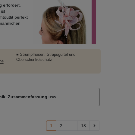
g erfordert.
ist
toutfit perfekt
 männlichen
■
Strumpfhosen, Strapsgürtel und
Oberschenkelschutz
he
hnik, Zusammenfassung
usw.
1
2
...
18