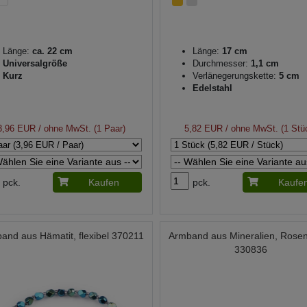
Länge:
ca. 22 cm
Länge:
17 cm
Universalgröße
Durchmesser:
1,1 cm
Kurz
Verlänegerungskette:
5 cm
Edelstahl
3,96 EUR
/ ohne MwSt. (1 Paar)
5,82 EUR
/ ohne MwSt. (1 Stü
pck.
Kaufen
pck.
Kaufe
and aus Hämatit, flexibel 370211
Armband aus Mineralien, Rose
330836