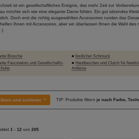
chzeit ist ein gesellschaftliches Ereignis, das mehr Zeit zur Vorbereitun
au möchte sich wie eine elegante Dame fühlen. Ein gut sitzendes Kleid 
slich. Doch erst die richtig ausgewählten Accessoires runden das Gesam
 helfen Ihnen mit Accessoires, aber wir überlassen Ihnen die Wahl des
:)
ante Brosche
■
festlicher Schmuck
ante Fascinators und Gesellschafts-
■
Handtaschen und Clutch für feierlic
chuhe
Anlässe
TIP: Produkte filtern
je nach Farbe, Tec
iltern und sortieren
ildet
1 -
12
von
205