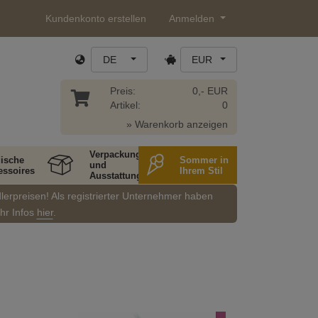
Kundenkonto erstellen
Anmelden
DE
EUR
Preis:
0,- EUR
Artikel:
0
» Warenkorb anzeigen
Verpackung
ische
Sommer in
und
essoires
Ihrem Stil
Ausstattung
dlerpreisen! Als registrierter Unternehmer haben
ehr Infos
hier
.