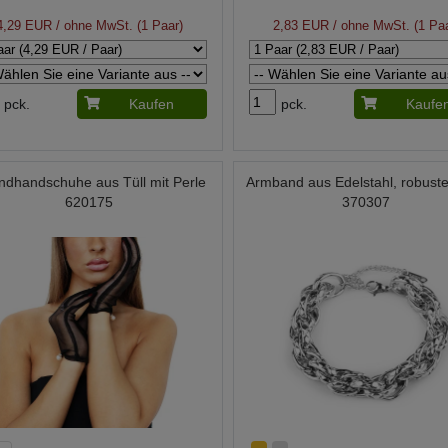
4,29 EUR
/ ohne MwSt. (1 Paar)
2,83 EUR
/ ohne MwSt. (1 Paa
pck.
Kaufen
pck.
Kaufe
ndhandschuhe aus Tüll mit Perle
Armband aus Edelstahl, robuste
620175
370307