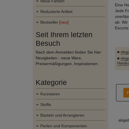
Neue Farben
Eine Ho
Jede Fr
Reduzierte Artikel
unerläs
Bestseller [
neu
]
ab. Wir
Escorts 
Seit Ihrem letzten
Besuch
Nach dem Anmelden finden Sie hier
■
eleg
Neuigkeiten - neue Ware,
■
eleg
Hands
Preisermäßigungen, Inspirationen.
Kategorie
F
Kurzwaren
Stoffe
Basteln und Arrangieren
abgeb
Perlen und Komponenten