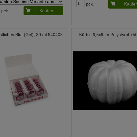
pck.
Kaufe
pck.
Kaufen
tliches Blut (Gel), 30 ml 940408
Kürbis 6,5x9cm Polystyrol 75