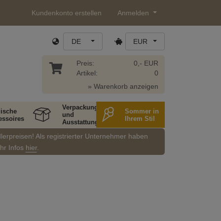
Kundenkonto erstellen
Anmelden
DE
EUR
Preis:
0,- EUR
Artikel:
0
» Warenkorb anzeigen
Verpackung
ische
Sommer in
und
essoires
Ihrem Stil
Ausstattung
dlerpreisen! Als registrierter Unternehmer haben
ehr Infos
hier
.