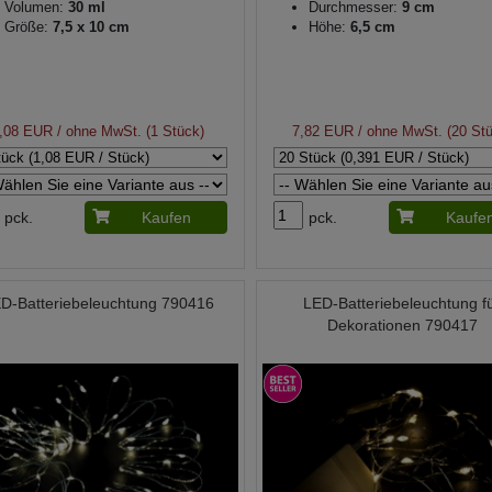
Volumen:
30 ml
Durchmesser:
9 cm
Größe:
7,5 x 10 cm
Höhe:
6,5 cm
,08 EUR
/ ohne MwSt. (1 Stück)
7,82 EUR
/ ohne MwSt. (20 St
pck.
Kaufen
pck.
Kaufe
D-Batteriebeleuchtung 790416
LED-Batteriebeleuchtung f
Dekorationen 790417