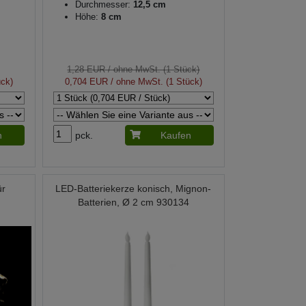
Durchmesser:
12,5 cm
Höhe:
8 cm
1,28 EUR
/ ohne MwSt. (1 Stück)
ück)
0,704 EUR
/ ohne MwSt. (1 Stück)
n
pck.
Kaufen
ür
LED-Batteriekerze konisch, Mignon-
Batterien, Ø 2 cm 930134