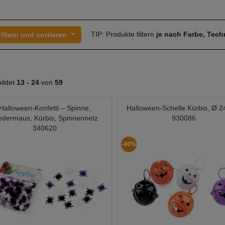
TIP: Produkte filtern
je nach Farbe, Tec
iltern und sortieren
ildet
13 -
24
von
59
Halloween-Konfetti – Spinne,
Halloween-Schelle Kürbis, Ø 
edermaus, Kürbis, Spinnennetz
930086
340620
-40%