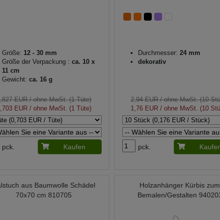
Größe:
12 - 30 mm
Durchmesser:
24 mm
Größe der Verpackung :
ca. 10 x
dekorativ
11 cm
Gewicht:
ca. 16 g
,827 EUR
/ ohne MwSt. (1 Tüte)
2,94 EUR
/ ohne MwSt. (10 St
,703 EUR
/ ohne MwSt. (1 Tüte)
1,76 EUR
/ ohne MwSt. (10 St
pck.
Kaufen
pck.
Kaufe
lstuch aus Baumwolle Schädel
Holzanhänger Kürbis zu
70x70 cm 810705
Bemalen/Gestalten 94020