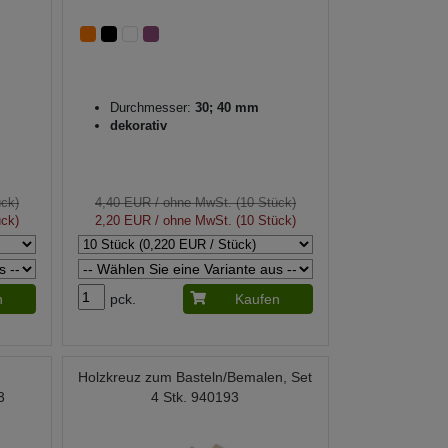
Durchmesser:
30; 40 mm
dekorativ
ück)
4,40 EUR
/ ohne MwSt. (10 Stück)
ück)
2,20 EUR
/ ohne MwSt. (10 Stück)
n
pck.
Kaufen
m
Holzkreuz zum Basteln/Bemalen, Set
3
4 Stk. 940193