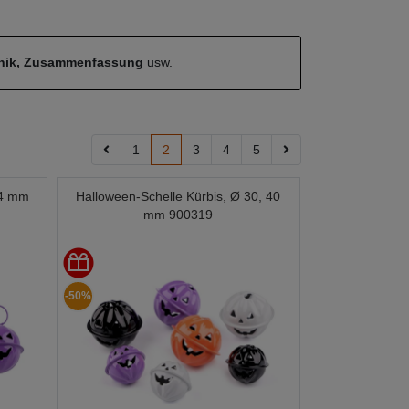
hnik, Zusammenfassung
usw.
1
2
3
4
5
24 mm
Halloween-Schelle Kürbis, Ø 30, 40
mm 900319
-50%