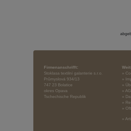
abgeb
Firmenanschrifft:
Weit
Stoklasa textilní galanterie s.r.o.
» Co
Průmyslová 934/13
» Im
747 23 Bolatice
» Üb
okres Opava
» A
Tschechische Republik
» Da
» Re
» Of
» Art