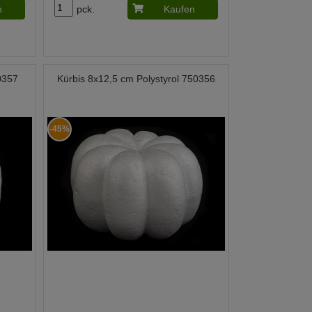
n
pck.
Kaufen
0357
Kürbis 8x12,5 cm Polystyrol 750356
-45%