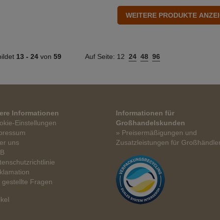
ildet
13 -
24
von
59
Auf Seite:
12
24
48
96
ere Informationen
Informationen für
okie-Einstellungen
Großhandelskunden
pressum
» Preisermäßigungen und
er uns
Zusatzleistungen für Großhändle
GB
tenschutzrichtlinie
klamation
t gestellte Fragen
ikel