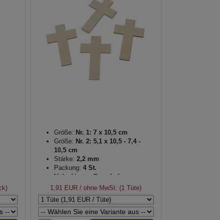
Größe:
Nr. 1: 7 x 10,5 cm
Größe:
Nr. 2: 5,1 x 10,5 - 7,4 -
10,5 cm
Stärke:
2,2 mm
Packung:
4 St.
Unlackiertes Sperrholz
ck)
1,91 EUR
/ ohne MwSt. (1 Tüte)