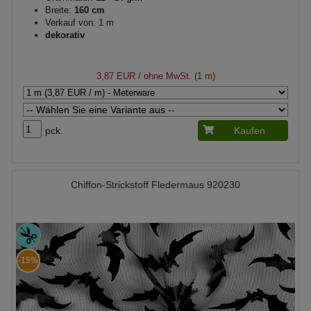
Breite:
160 cm
Verkauf von: 1 m
dekorativ
3,87 EUR
/ ohne MwSt. (1 m)
pck.
Kaufen
Chiffon-Strickstoff Fledermaus 920230
-15%