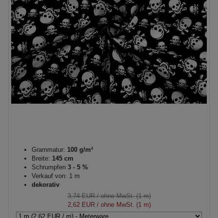
Grammatur:
100 g/m²
Breite:
145 cm
Schrumpfen
3 - 5 %
Verkauf von: 1 m
dekorativ
3,74 EUR
/ ohne MwSt. (1 m)
2,62 EUR
/ ohne MwSt. (1 m)