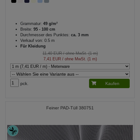
Grammatur:
49 g/m²
Breite:
95 - 100 cm
Durchmesser des Punktes:
ca. 3 mm
Verkauf von: 0.5 m
Für Kleidung
11,40 EUR
/ ohne MwSt. (1 m)
7,41 EUR
/ ohne MwSt. (1 m)
pck.
Kaufen
Feiner PAD-Tüll 380751