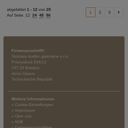
abgebildet
1 -
12
von
25
1
2
3
Auf Seite:
12
24
48
96
Firmenanschrifft:
Stoklasa textilní galanterie s.r.o.
Průmyslová 934/13
747 23 Bolatice
okres Opava
Tschechische Republik
Weitere Informationen
» Cookie-Einstellungen
» Impressum
» Über uns
» AGB
» Datenschutzrichtlinie